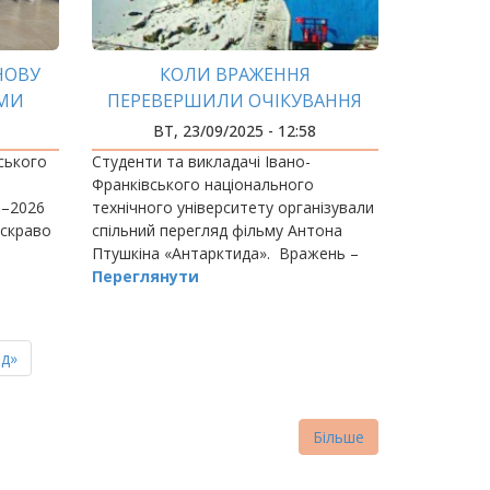
ЗНОВУ
КОЛИ ВРАЖЕННЯ
ЯМИ
ПЕРЕВЕРШИЛИ ОЧІКУВАННЯ
ВТ, 23/09/2025 - 12:58
ського
Студенти та викладачі Івано-
Франківського національного
5–2026
технічного університету організували
яскраво
спільний перегляд фільму Антона
Птушкіна «Антарктида». Вражень –
море! Глядачі кажуть: «Тепер
Переглянути
зрозуміло, чому цей фільм став таким
популярним».
ня
д»
нка
Більше