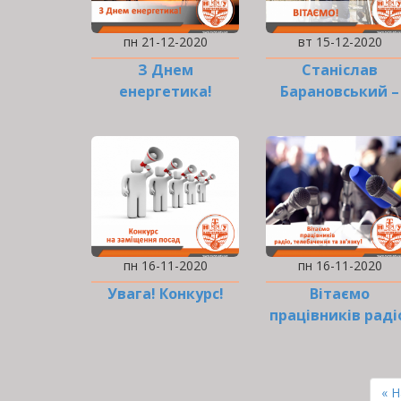
пн 21-12-2020
вт 15-12-2020
З Днем
Станіслав
енергетика!
Барановський –
стипендіат
Кабінету Міністр
України!
пн 16-11-2020
пн 16-11-2020
Увага! Конкурс!
Вітаємо
працівників раді
телебачення та
зв’язку!
РОЗБИВКА
НА
Пе
« 
СТОРІНКИ