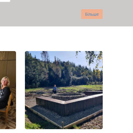
нка
Більше