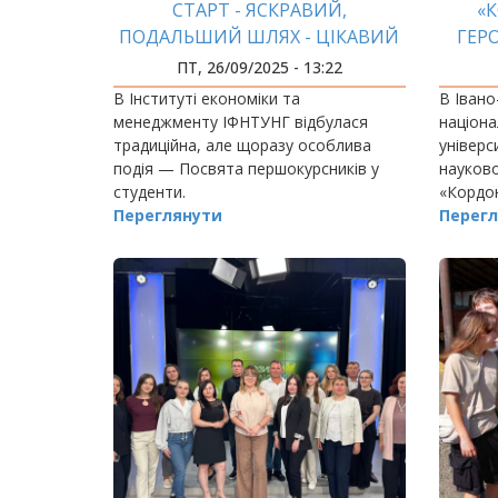
СТАРТ - ЯСКРАВИЙ,
«
ПОДАЛЬШИЙ ШЛЯХ - ЦІКАВИЙ
ГЕРО
ПТ, 26/09/2025 - 13:22
В Інституті економіки та
В Івано
менеджменту ІФНТУНГ відбулася
націона
традиційна, але щоразу особлива
універси
подія — Посвята першокурсників у
науков
студенти.
«Кордон
Переглянути
Перегл