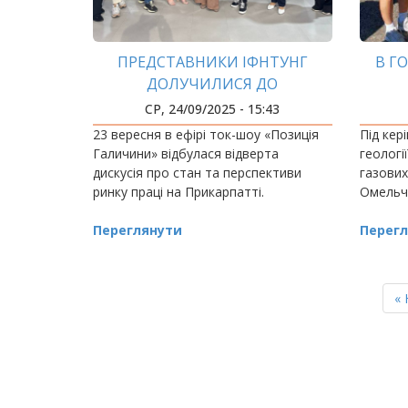
ПРЕДСТАВНИКИ ІФНТУНГ
В Г
ДОЛУЧИЛИСЯ ДО
ОБГОВОРЕННЯ ПРОБЛЕМ РИНКУ
СР, 24/09/2025 - 15:43
ПРАЦІ
23 вересня в ефірі ток-шоу «Позиція
Під кер
Галичини» відбулася відверта
геологі
дискусія про стан та перспективи
газови
ринку праці на Прикарпатті.
Омельч
Переглянути
Перегл
РОЗБИВКА
НА
П
« 
СТОРІНКИ
ст