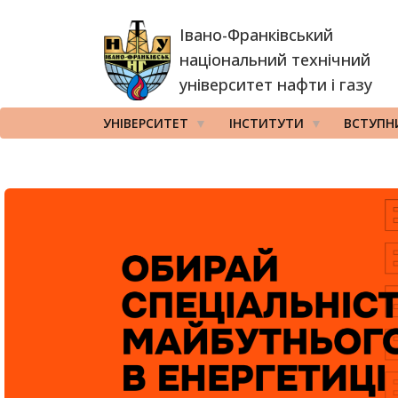
Перейти
Івано-Франківський
до
основного
національний технічний
вмісту
університет нафти і газу
УНІВЕРСИТЕТ
ІНСТИТУТИ
ВСТУПН