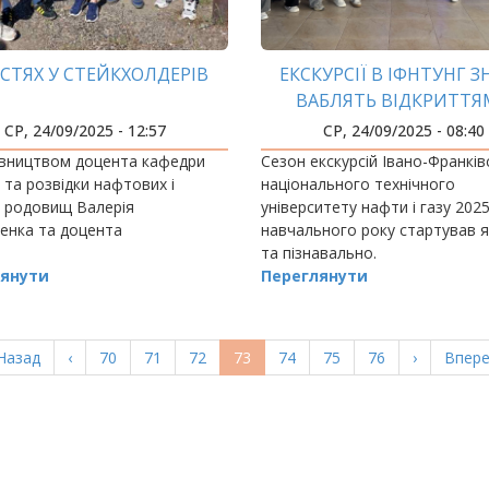
ОСТЯХ У СТЕЙКХОЛДЕРІВ
ЕКСКУРСІЇ В ІФНТУНГ 
ВАБЛЯТЬ ВІДКРИТТ
СР, 24/09/2025 - 12:57
СР, 24/09/2025 - 08:40
івництвом доцента кафедри
Сезон екскурсій Івано-Франків
ї та розвідки нафтових і
національного технічного
х родовищ Валерія
університету нафти і газу 202
енка та доцента
навчального року стартував 
та пізнавально.
янути
Переглянути
ерша
Назад
Попередня
‹
Page
70
Page
71
Page
72
Поточна
73
Page
74
Page
75
Page
76
Наступна
›
Остан
Впере
орінка
сторінка
сторінка
сторінка
сторі