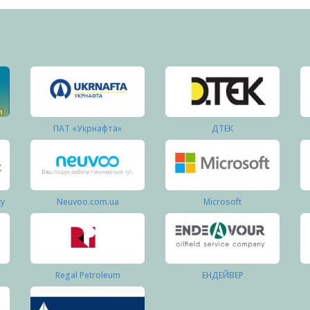
ПАТ «Укрнафта»
ДТЕК
ку
Neuvoo.com.ua
Microsoft
Regal Petroleum
ЕНДЕЙВЕР