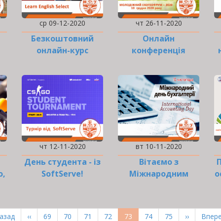
ср 09-12-2020
чт 26-11-2020
Безкоштовний
Онлайн
онлайн-курс
конференція
англійської мови
«Молодіжний
ів
екогеофорум –
2020»
чт 12-11-2020
вт 10-11-2020
День студента - із
Вітаємо з
о,
SoftServe!
Міжнародним
о
днем бухгалтерії!
рша
Назад
Попередня
‹‹
Page
69
Page
70
Page
71
Page
72
Поточна
73
Page
74
Page
75
Наступна
››
Оста
Впере