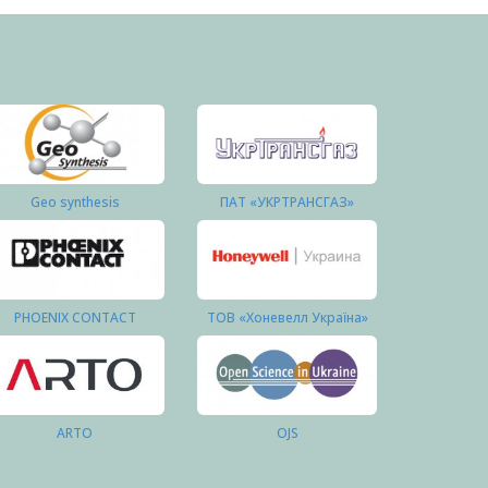
Geo synthesis
ПАТ «УКРТРАНСГАЗ»
PHOENIX CONTACT
ТОВ «Хоневелл Україна»
ARTO
OJS