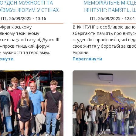
КОРДОН МУЖНОСТІ ТА
МЕМОРІАЛЬНЕ МІСЦЕ
ЇЗМУ»: ФОРУМ У СТІНАХ
ІФНТУНГ: ПАМ’ЯТЬ, 
ІФНТУНГ
ОБ’ЄДНУЄ ПОКОЛІН
ПТ, 26/09/2025 - 13:16
ПТ, 26/09/2025 - 12:01
-Франківському
В ІФНТУНГ з особливою шан
льному технічному
зберігають пам'ять про випуск
теті нафти і газу відбувся ІІІ
студентів і працівників, які від
о-просвітницький форум
своє життя у боротьбі за сво
 мужності та героїзму».
України.
янути
Переглянути