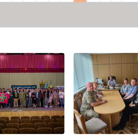
рінка
сторінка
сторінка
сторінка
сторі