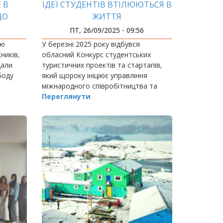
 В
ІДЕЇ СТУДЕНТІВ ВТІЛЮЮТЬСЯ В
ЩО
ЖИТТЯ
НЯ
ПТ, 26/09/2025 - 09:56
ою
У березні 2025 року відбувся
ників,
обласний Конкурс студентських
дали
туристичних проектів та стартапів,
боду
який щороку ініціює управління
міжнародного співробітництва та
євроінтеграції громад Івано-
Переглянути
Франківської облдержадміністрації.