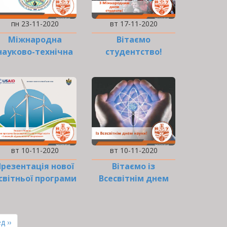
пн 23-11-2020
вт 17-11-2020
Міжнародна
Вітаємо
науково-технічна
студентство!
конференція
«Нафтогазова
галузь:
перспективи
нарощування
ресурсної…
вт 10-11-2020
вт 10-11-2020
Презентація нової
Вітаємо із
світньої програми
Всесвітнім днем
«Інженерія
науки!
відновлюваної
енергетики»
ння
д ››