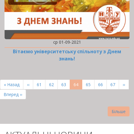
ср 01-09-2021
Вітаємо університетську спільноту з Днем
знань!
РОЗБИВКА
НА
Перша
« Назад
Попередня
‹‹
Page
61
Page
62
Page
63
Поточна
64
Page
65
Page
66
Page
67
Наст
››
СТОРІНКИ
сторінка
сторінка
сторінка
сторі
Остання
Вперед ››
сторінка
Більше