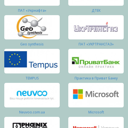
ПАТ «Укрнафта»
ДТЕК
Geo synthesis
ПАТ «УКРТРАНСГАЗ»
TEMPUS
Практика в Приват Банку
Neuvoo.com.ua
Microsoft