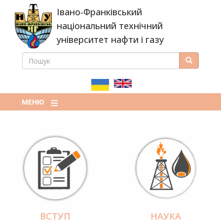
Перейти
Івано-Франківський
до
основного
національний технічний
вмісту
університет нафти і газу
ПОШУК
Пошук
ПОШУКОВА
ФОРМА
МЕНЮ
ВСТУП
НАУКА