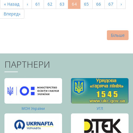
Перша
« Назад
Попередня
‹
Page
61
Page
62
Page
63
Поточна
64
Page
65
Page
66
Page
67
Насту
›
СТОРІНКИ
сторінка
сторінка
сторінка
сторі
Остання
Вперед»
сторінка
Більше
ПАРТНЕРИ
МОН України
УГЛ