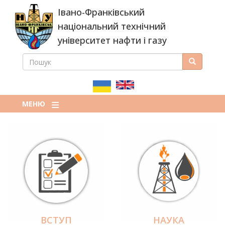
Перейти
Івано-Франківський
до
основного
національний технічний
вмісту
університет нафти і газу
ПОШУК
Пошук
ПОШУКОВА
ФОРМА
МЕНЮ
ВСТУП
НАУКА