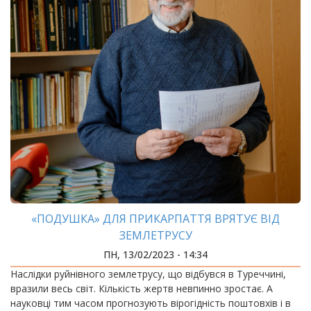
«ПОДУШКА» ДЛЯ ПРИКАРПАТТЯ ВРЯТУЄ ВІД
ЗЕМЛЕТРУСУ
ПН, 13/02/2023 - 14:34
Наслідки руйнівного землетрусу, що відбувся в Туреччині,
вразили весь світ. Кількість жертв невпинно зростає. А
науковці тим часом прогнозують вірогідність поштовхів і в