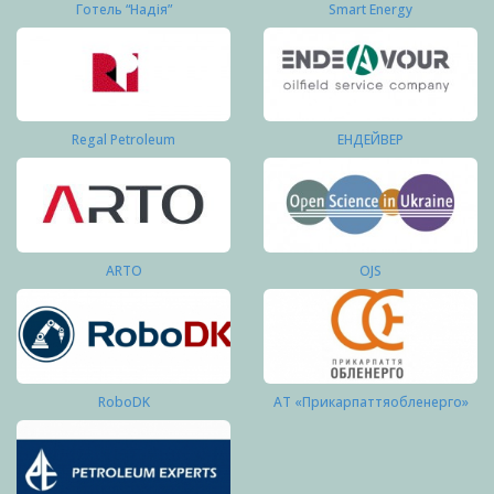
Готель “Надія”
Smart Energy
Regal Petroleum
ЕНДЕЙВЕР
ARTO
OJS
RoboDK
АТ «Прикарпаттяобленерго»