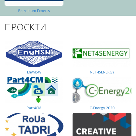
Petroleum Experts
ПРОЄКТИ
EnyMSW
NET4SENERGY
Part4СМ
C-Energy 2020