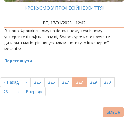
КРОКУЄМО У ПРОФЕСІЙНЕ ЖИТТЯ!
ВТ, 17/01/2023 - 12:42
В Івано-Франківському національному технічному
університеті нафти і газу відбулось урочисте вручення
дипломів магістрів випускникам Інституту інженерної
механіки.
Переглянути
РОЗБИВКА
НА
Перша
« Назад
Попередня
‹
Page
225
Page
226
Page
227
Поточна
228
Page
229
Page
230
СТОРІНКИ
сторінка
сторінка
сторінка
Page
231
Наступна
›
Остання
Вперед»
сторінка
сторінка
Більше