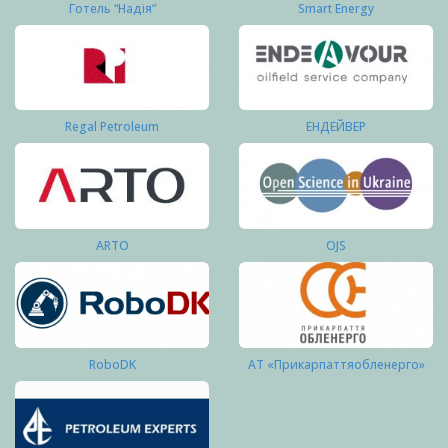
Готель “Надія”
Smart Energy
Regal Petroleum
ЕНДЕЙВЕР
ARTO
OJS
RoboDK
АТ «Прикарпаттяобленерго»