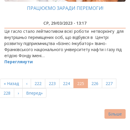
ПРАЦЮЄМО ЗАРАДИ ПЕРЕМОГИ!
СР, 29/03/2023 - 13:17
Це гасло стало лейтмотивом всієї роботи нетворкінгу для
внутрішньо переміщених осіб, що відбувся в Центрі
розвитку підприємництва «Бізнес-Інкубатор» Івано-
Франківського національного університету нафти і газу під
егідою Фонду імені…
Переглянути
РОЗБИВКА
НА
Перша
« Назад
Попередня
‹
Page
222
Page
223
Page
224
Поточна
225
Page
226
Page
227
СТОРІНКИ
сторінка
сторінка
сторінка
Page
228
Наступна
›
Остання
Вперед»
сторінка
сторінка
Більше