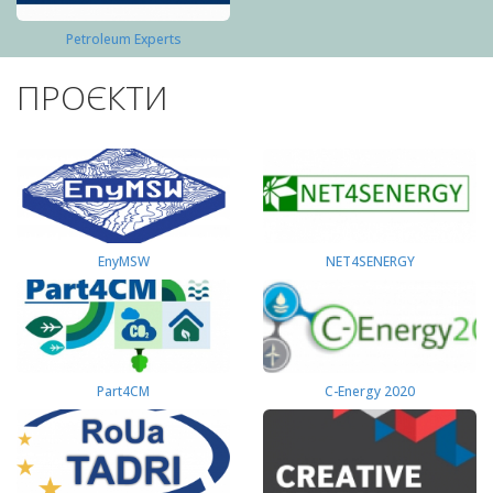
Petroleum Experts
ПРОЄКТИ
EnyMSW
NET4SENERGY
Part4СМ
C-Energy 2020