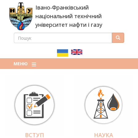
Перейти
Івано-Франківський
до
основного
національний технічний
вмісту
університет нафти і газу
ПОШУК
Пошук
ПОШУКОВА
ФОРМА
МЕНЮ
ВСТУП
НАУКА