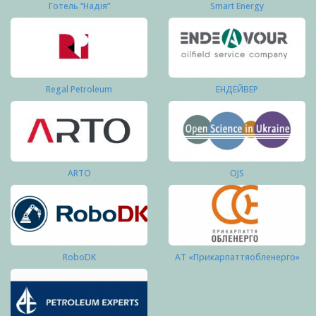
Готель “Надія”
Smart Energy
Regal Petroleum
ЕНДЕЙВЕР
ARTO
OJS
RoboDK
АТ «Прикарпаттяобленерго»