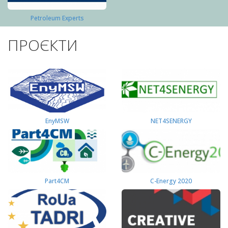
Petroleum Experts
ПРОЄКТИ
EnyMSW
NET4SENERGY
Part4СМ
C-Energy 2020