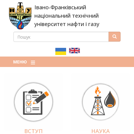
Перейти
Івано-Франківський
до
основного
національний технічний
вмісту
університет нафти і газу
ПОШУК
Пошук
ПОШУКОВА
ФОРМА
МЕНЮ
ВСТУП
НАУКА