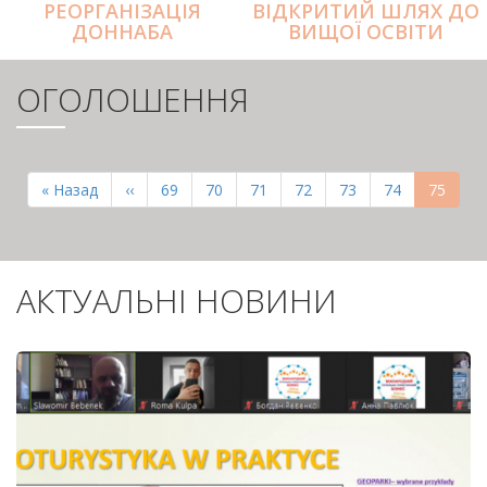
РЕОРГАНІЗАЦІЯ
ВІДКРИТИЙ ШЛЯХ ДО
ДОННАБА
ВИЩОЇ ОСВІТИ
ОГОЛОШЕННЯ
РОЗБИВКА
НА
Перша
« Назад
Попередня
‹‹
Page
69
Page
70
Page
71
Page
72
Page
73
Page
74
Поточн
75
СТОРІНКИ
сторінка
сторінка
сторінк
АКТУАЛЬНІ НОВИНИ