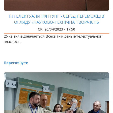
ІНТЕЛЕКТУАЛИ ІФНТУНГ - СЕРЕД ПЕРЕМОЖЦІВ
ОГЛЯДУ «НАУКОВО-ТЕХНІЧНА ТВОРЧІСТЬ
ПРИКАРПАТТЯ»
СР, 26/04/2023 - 17:50
26 квітня відзначається Всесвітній день інтелектуальної
власності.
Переглянути