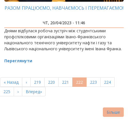
РАЗОМ ПРАЦЮЄМО, НАВЧАЄМОСЬ І ПЕРЕМАГАЄМО!
ЧТ, 20/04/2023 - 11:46
Днями відбулася робоча зустріч між студентськими
профспілковими організаціями Івано-Франківського
національного технічного університету нафти і газу та
Львівського національного університету імені Івана Франка.
Переглянути
РОЗБИВКА
НА
Перша
« Назад
Попередня
‹
Page
219
Page
220
Page
221
Поточна
222
Page
223
Page
224
СТОРІНКИ
сторінка
сторінка
сторінка
Page
225
Наступна
›
Остання
Вперед»
сторінка
сторінка
Більше