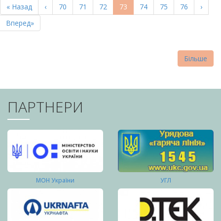
Перша
« Назад
Попередня
‹
Page
70
Page
71
Page
72
Поточна
73
Page
74
Page
75
Page
76
Насту
›
СТОРІНКИ
сторінка
сторінка
сторінка
сторі
Остання
Вперед»
сторінка
Більше
ПАРТНЕРИ
МОН України
УГЛ