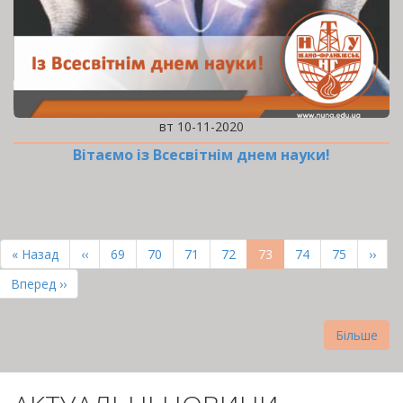
вт 10-11-2020
Вітаємо із Всесвітнім днем науки!
РОЗБИВКА
НА
Перша
« Назад
Попередня
‹‹
Page
69
Page
70
Page
71
Page
72
Поточна
73
Page
74
Page
75
Наст
››
СТОРІНКИ
сторінка
сторінка
сторінка
сторі
Остання
Вперед ››
сторінка
Більше