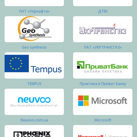
ПАТ «Укрнафта»
ДТЕК
Geo synthesis
ПАТ «УКРТРАНСГАЗ»
TEMPUS
Практика в Приват Банку
Neuvoo.com.ua
Microsoft