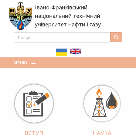
Перейти
Івано-Франківський
до
основного
національний технічний
вмісту
університет нафти і газу
ПОШУК
Пошук
ПОШУКОВА
ФОРМА
МЕНЮ
ВСТУП
НАУКА