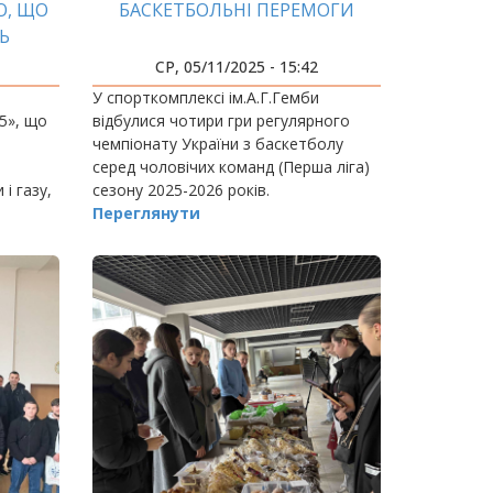
О, ЩО
БАСКЕТБОЛЬНІ ПЕРЕМОГИ
Ь
СР, 05/11/2025 - 15:42
У спорткомплексі ім.А.Г.Гемби
5», що
відбулися чотири гри регулярного
чемпіонату України з баскетболу
серед чоловічих команд (Перша ліга)
і газу,
сезону 2025-2026 років.
і
Переглянути
е лише