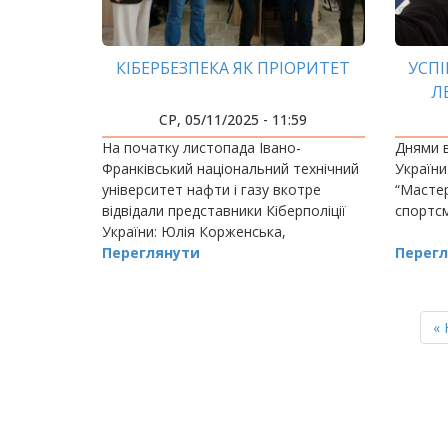
КІБЕРБЕЗПЕКА ЯК ПРІОРИТЕТ
УСП
Л
У
СР, 05/11/2025 - 11:59
На початку листопада Івано-
Днями в
Франківський національний технічний
України
університет нафти і газу вкотре
“Мастер
відвідали представники Кіберполіції
спортсм
України: Юлія Корженська,
підполковник поліції,
Переглянути
Перегл
оперуповноважена відділу протидії
кіберзлочинам в Івано-Франківській…
РОЗБИВКА
НА
П
« 
СТОРІНКИ
ст