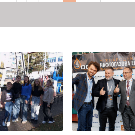
торінка
сторінка
сторінка
сторінка
сто