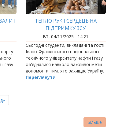
ВАЛИ І
ТЕПЛО РУК І СЕРДЕЦЬ НА
ПІДТРИМКУ ЗСУ
ВТ, 04/11/2025 - 14:21
а
Сьогодні студенти, викладачі та гості
спорту
Івано-Франківського національного
ьного
технічного університету нафти і газу
 і газу
об’єдналися навколо важливої мети –
допомогти тим, хто захищає Україну.
Переглянути
ня
д»
нка
Більше