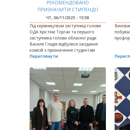
РЕКОМЕНДОВАНО
ПРИЗНАЧИТИ СТИПЕНДІЇ
ЧТ, 06/11/2025 - 15:58
Під керівництвом заступниці голови
Вихован
ОДА Крістіни Торган та першого
побува
заступника голови обласної ради
профорі
Василя Гладія відбулися засідання
комісій з призначення студентам
стипендій голови
Переглянути
Перегл
облдержадміністрації та голови
обласної ради.