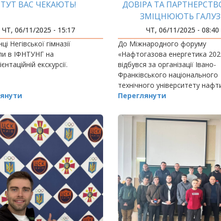
ТУТ ВАС ЧЕКАЮТЬ!
ДОВІРА ТА ПАРТНЕРСТВ
ЗМІЦНЮЮТЬ ГАЛУЗ
ЧТ, 06/11/2025 - 15:17
ЧТ, 06/11/2025 - 08:40
ці Негівської гімназії
До Міжнародного форуму
ли в ІФНТУНГ на
«Нафтогазова енергетика 202
єнтаційній екскурсії.
відбувся за організації Івано-
Франківського національного
технічного університету нафти 
янути
долучилися всі наші стратегічн
Переглянути
партнери, з якими пов’язані н
освітні та наукові…