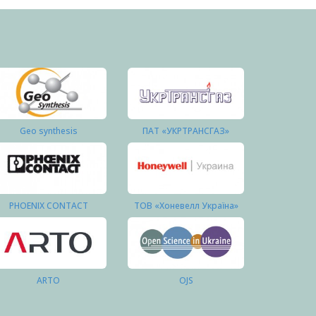
Geo synthesis
ПАТ «УКРТРАНСГАЗ»
PHOENIX CONTACT
ТОВ «Хоневелл Україна»
ARTO
OJS