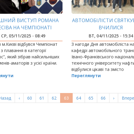
ІШНИЙ ВИСТУП РОМАНА
АВТОМОБІЛІСТИ СВЯТКУ
ЕСІВА НА ЧЕМПІОНАТІ
ВЧИЛИСЯ
КРАЇНИ З ПЛАВАННЯ
СР, 05/11/2025 - 08:49
ВТ, 04/11/2025 - 15:34
 м.Києві відбувся Чемпіонат
З нагоди Дня автомобіліста н
 з плавання в категорії
кафедрі автомобільного тран
с”, який зібрав найсильніших
Івано-Франківського націонал
енів-аматорів з усієї країни.
технічного університету нафти
відбулися цікаві та змісто
янути
Переглянути
ерша
Назад
Попередня
‹
Page
60
Page
61
Page
62
Поточна
63
Page
64
Page
65
Page
66
Наступна
›
Остан
Впере
орінка
сторінка
сторінка
сторінка
сторі