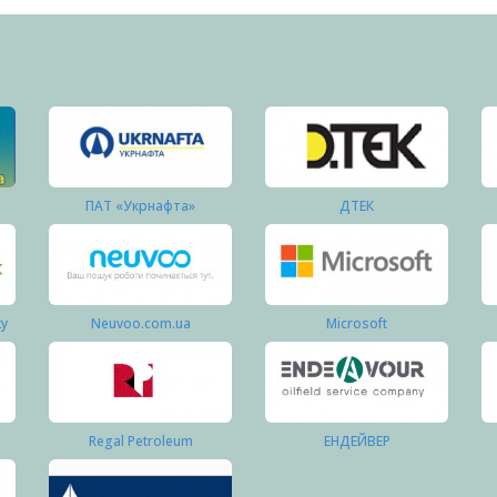
ПАТ «Укрнафта»
ДТЕК
ку
Neuvoo.com.ua
Microsoft
Regal Petroleum
ЕНДЕЙВЕР