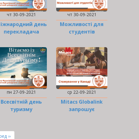
чт 30-09-2021
чт 30-09-2021
іжнародний день
Можливості для
перекладача
студентів
пн 27-09-2021
ср 22-09-2021
Всесвітній день
Mitacs Globalink
туризму
запрошує
студентів на
стажування у…
а
ання
ед ››