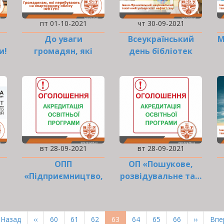
пт 01-10-2021
чт 30-09-2021
До уваги
Всеукраїнський
М
и!
громадян, які
день бібліотек
перебувають на
квартирному…
вт 28-09-2021
вт 28-09-2021
ОПП
ОП «Пошукове,
«Підприємництво,
розвідувальне та…
торгівля та…
ерша
 Назад
Попередня
‹‹
Page
60
Page
61
Page
62
Поточна
63
Page
64
Page
65
Page
66
Наступн
››
Ост
Впер