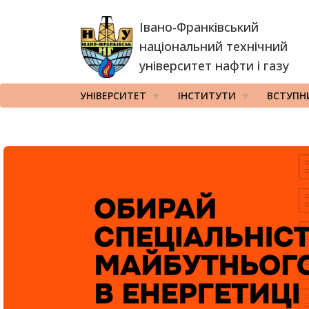
Перейти
Івано-Франківський
до
основного
національний технічний
вмісту
університет нафти і газу
УНІВЕРСИТЕТ
ІНСТИТУТИ
ВСТУПН