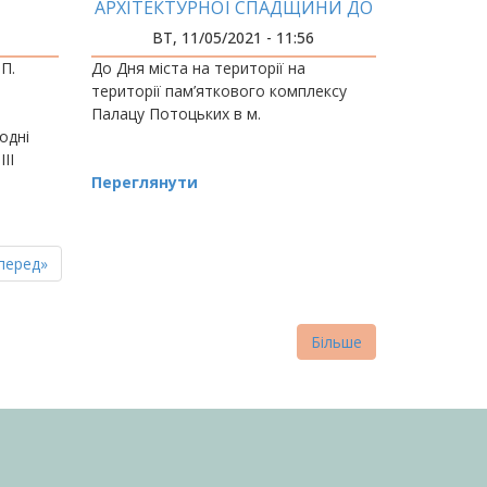
АРХІТЕКТУРНОЇ СПАДЩИНИ ДО
ДНЯ МІСТА АРХІТЕКТОРИ
ВТ, 11/05/2021 - 11:56
ІФНТУНГ ВІДКРИЛИ ВИСТАВКУ
.П.
До Дня міста на території на
АРХІТЕКТУРНИХ ПРОЄКТІВ
території пам’яткового комплексу
Палацу Потоцьких в м.
одні
ІІ
егкої
Переглянути
пна
стання
перед»
нка
торінка
Більше