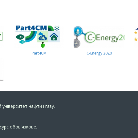
Part4СМ
C-Energy 2020
 університет нафти і газу.
сурс обов'язкове.