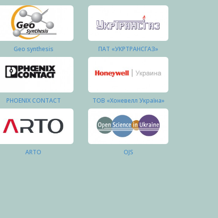
Geo synthesis
ПАТ «УКРТРАНСГАЗ»
PHOENIX CONTACT
ТОВ «Хоневелл Україна»
ARTO
OJS