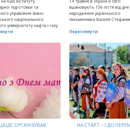
на базі Інституту
14 травня в Україні й світі
арної підготовки та
вшановують 150-ліття від дня
ого управління Івано-
народження українського
ського національного
письменника Василя Стефаник
ого університету нафти і газу
ізації
янути
Переглянути
ЦКІДС ОРГАНІЗУВАВ
НА СТАРТ – І ДО ПЕРЕ