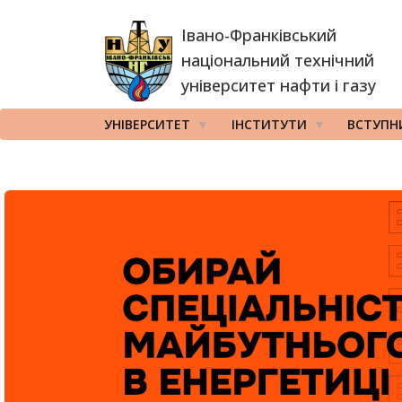
Перейти
Івано-Франківський
до
основного
національний технічний
вмісту
університет нафти і газу
УНІВЕРСИТЕТ
ІНСТИТУТИ
ВСТУПН