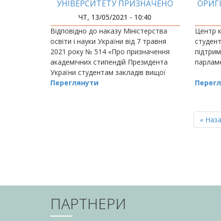
УНІВЕРСИТЕТУ ПРИЗНАЧЕНО
ОРИГ
СТИПЕНДІЇ ПРЕЗИДЕНТА
ЧТ, 13/05/2021 - 10:40
УКРАЇНИ!
Відповідно до наказу Міністерства
Центр к
освіти і науки України від 7 травня
студент
2021 року № 514 «Про призначення
підтрим
академічних стипендій Президента
парлам
України студентам закладів вищої
освіти на ІІ семестр 2020/2021
Переглянути
Перегл
навчального року» призначено
відповідну сти
РОЗБИВКА
НА
Перш
« Наз
СТОРІНКИ
сторін
ПАРТНЕРИ