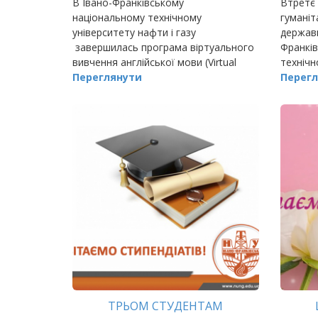
В Івано-Франківському
Втретє 
національному технічному
гуманіт
університету нафти і газу
державн
завершилась програма віртуального
Франків
вивчення англійської мови (Virtual
технічн
English Clubs), що проходила в рамках
Переглянути
за орган
Перегл
проєкту Creative Spark за
фінансування Британської Ради.
ТРЬОМ СТУДЕНТАМ