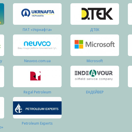
ПАТ «Укрнафта»
ДТЕК
ку
Neuvoo.com.ua
Microsoft
Regal Petroleum
ЕНДЕЙВЕР
Petroleum Experts
о»