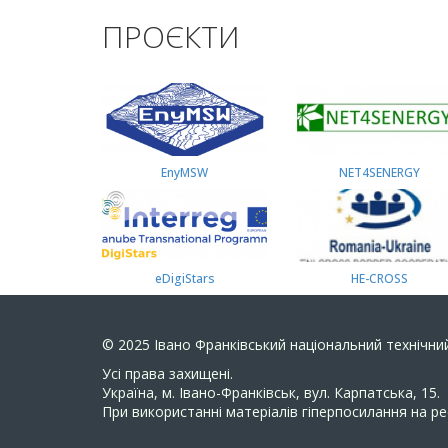
ПРОЄКТИ
EnyMSW
NET4SENERGY
eDigiStars
HE-CROSS
© 2025
Івано Франківський національний технічний
Усi права захищенi.
Україна, м. Івано-Франківськ, вул. Карпатська, 15.
При використанні матеріалів гіперпосилання на ре