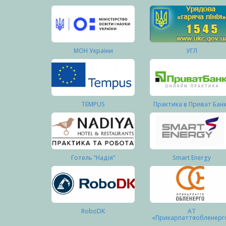
МОН України
УГЛ
TEMPUS
Практика в Приват Бан
Готель “Надія”
Smart Energy
RoboDK
АТ
«Прикарпаттяобленерг