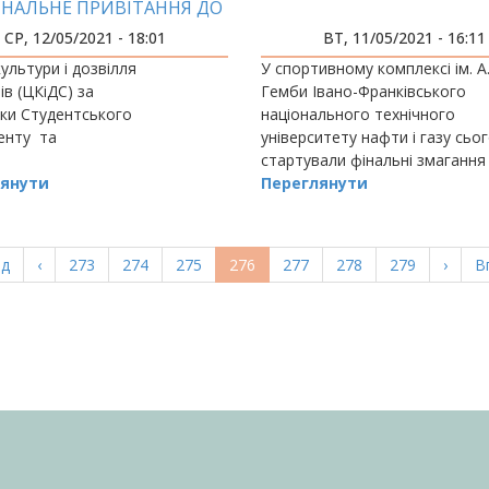
ІНАЛЬНЕ ПРИВІТАННЯ ДО
ДНЯ МАТЕРІ
СР, 12/05/2021 - 18:01
ВТ, 11/05/2021 - 16:11
ультури і дозвілля
У спортивному комплексі ім. А
ів (ЦКіДС) за
Гемби Івано-Франківського
ки Студентського
національного технічного
енту та
університету нафти і газу сьог
стартували фінальні змагання І
янути
літньої Гімназіади України з л
Переглянути
атлетики.
а
ад
Попередня
‹
Page
273
Page
274
Page
275
Поточна
276
Page
277
Page
278
Page
279
Насту
›
О
В
ка
сторінка
сторінка
сторі
с