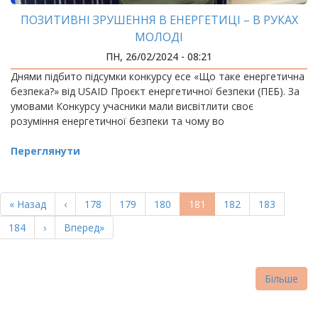
ПОЗИТИВНІ ЗРУШЕННЯ В ЕНЕРГЕТИЦІ – В РУКАХ
МОЛОДІ
ПН, 26/02/2024 - 08:21
Днями підбито підсумки конкурсу есе «Що таке енергетична
безпека?» від USAID Проєкт енергетичної безпеки (ПЕБ). За
умовами Конкурсу учасники мали висвітлити своє
розуміння енергетичної безпеки та чому во
Переглянути
РОЗБИВКА
НА
Перша
« Назад
Попередня
‹
Page
178
Page
179
Page
180
Поточна
181
Page
182
Page
183
СТОРІНКИ
сторінка
сторінка
сторінка
Page
184
Наступна
›
Остання
Вперед»
сторінка
сторінка
Більше