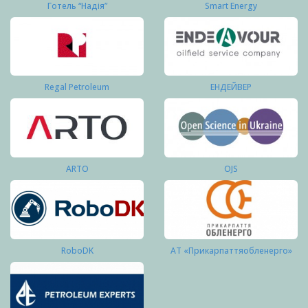
Готель “Надія”
Smart Energy
Regal Petroleum
ЕНДЕЙВЕР
ARTO
OJS
RoboDK
АТ «Прикарпаттяобленерго»