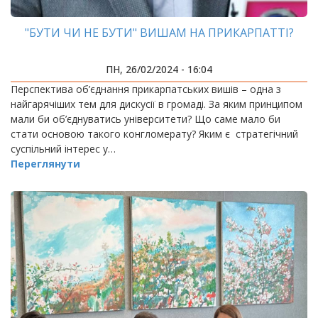
"БУТИ ЧИ НЕ БУТИ" ВИШАМ НА ПРИКАРПАТТІ?
ПН, 26/02/2024 - 16:04
Перспектива об’єднання прикарпатських вишів – одна з
найгарячіших тем для дискусії в громаді. За яким принципом
мали би об’єднуватись університети? Що саме мало би
стати основою такого конгломерату? Яким є стратегічний
суспільний інтерес у…
Переглянути