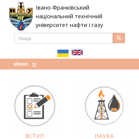
Перейти
Івано-Франківський
до
основного
національний технічний
вмісту
університет нафти і газу
ПОШУК
Пошук
ПОШУКОВА
ФОРМА
МЕНЮ
ВСТУП
НАУКА