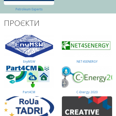
Petroleum Experts
ПРОЄКТИ
EnyMSW
NET4SENERGY
Part4СМ
C-Energy 2020