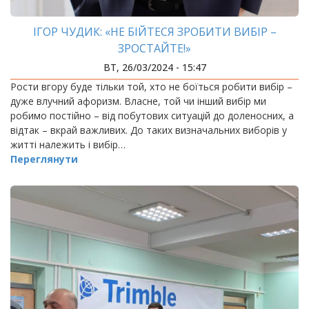
ІГОР ЧУДИК: «НЕ БІЙТЕСЯ ЗРОБИТИ ВИБІР –
ЗРОСТАЙТЕ!»
ВТ, 26/03/2024 - 15:47
Рости вгору буде тільки той, хто не боїться робити вибір –
дуже влучний афоризм. Власне, той чи інший вибір ми
робимо постійно – від побутових ситуацій до доленосних, а
відтак – вкрай важливих. До таких визначальних виборів у
житті належить і вибір…
Переглянути