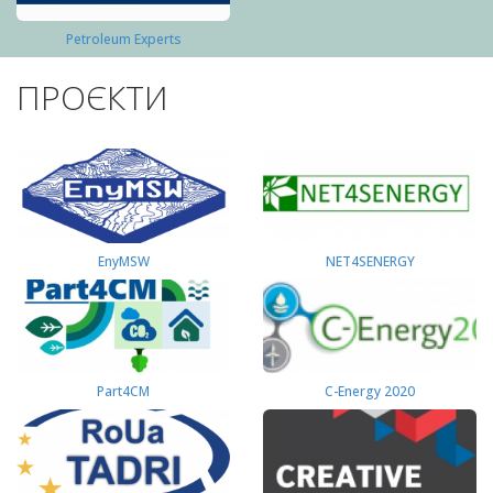
Petroleum Experts
ПРОЄКТИ
EnyMSW
NET4SENERGY
Part4СМ
C-Energy 2020