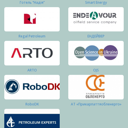
Готель “Надія”
Smart Energy
Regal Petroleum
ЕНДЕЙВЕР
ARTO
OJS
RoboDK
АТ «Прикарпаттяобленерго»