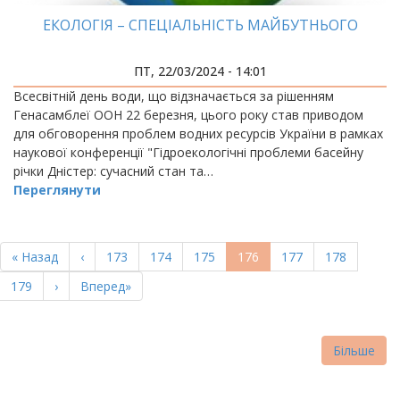
ЕКОЛОГІЯ – СПЕЦІАЛЬНІСТЬ МАЙБУТНЬОГО
ПТ, 22/03/2024 - 14:01
Всесвітній день води, що відзначається за рішенням
Генасамблеї ООН 22 березня, цього року став приводом
для обговорення проблем водних ресурсів України в рамках
наукової конференції "Гідроекологічні проблеми басейну
річки Дністер: сучасний стан та…
Переглянути
РОЗБИВКА
НА
Перша
« Назад
Попередня
‹
Page
173
Page
174
Page
175
Поточна
176
Page
177
Page
178
СТОРІНКИ
сторінка
сторінка
сторінка
Page
179
Наступна
›
Остання
Вперед»
сторінка
сторінка
Більше