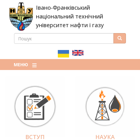
Перейти
Івано-Франківський
до
основного
національний технічний
вмісту
університет нафти і газу
ПОШУК
Пошук
ПОШУКОВА
ФОРМА
МЕНЮ
ВСТУП
НАУКА