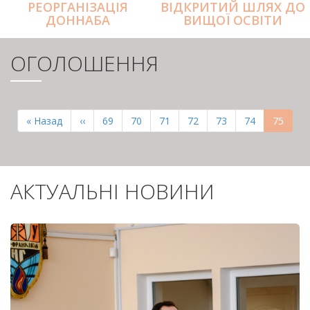
РЕОРГАНІЗАЦІЯ
ВІДКРИТИЙ ШЛЯХ ДО
ДОННАБА
ВИЩОЇ ОСВІТИ
ОГОЛОШЕННЯ
РОЗБИВКА
НА
Перша
« Назад
Попередня
‹‹
Page
69
Page
70
Page
71
Page
72
Page
73
Page
74
Поточн
75
СТОРІНКИ
сторінка
сторінка
сторінк
АКТУАЛЬНІ НОВИНИ