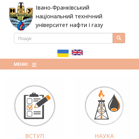
Перейти
Івано-Франківський
до
основного
національний технічний
вмісту
університет нафти і газу
ПОШУК
Пошук
ПОШУКОВА
ФОРМА
МЕНЮ
ВСТУП
НАУКА