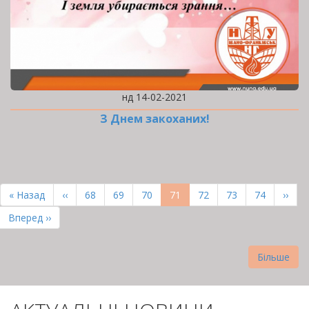
нд 14-02-2021
З Днем закоханих!
РОЗБИВКА
НА
Перша
« Назад
Попередня
‹‹
Page
68
Page
69
Page
70
Поточна
71
Page
72
Page
73
Page
74
Наст
››
СТОРІНКИ
сторінка
сторінка
сторінка
сторі
Остання
Вперед ››
сторінка
Більше