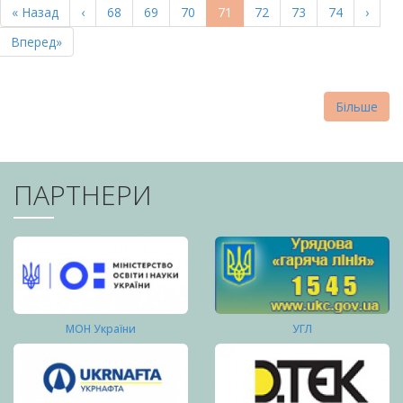
Перша
« Назад
Попередня
‹
Page
68
Page
69
Page
70
Поточна
71
Page
72
Page
73
Page
74
Насту
›
СТОРІНКИ
сторінка
сторінка
сторінка
сторі
Остання
Вперед»
сторінка
Більше
ПАРТНЕРИ
МОН України
УГЛ