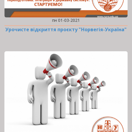
пн 01-03-2021
Урочисте відкриття проєкту "Норвегія-Україна"