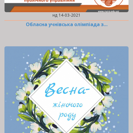
нд 14-03-2021
Обласна учнівська олімпіада з…