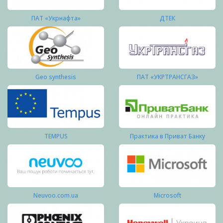
ПАТ «Укрнафта»
ДТЕК
Geo synthesis
ПАТ «УКРТРАНСГАЗ»
TEMPUS
Практика в Приват Банку
Neuvoo.com.ua
Microsoft