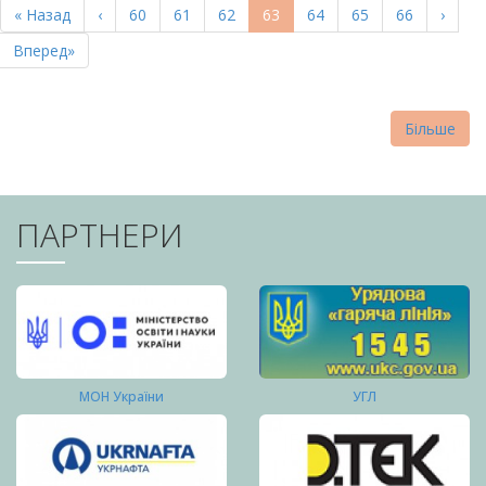
Перша
« Назад
Попередня
‹
Page
60
Page
61
Page
62
Поточна
63
Page
64
Page
65
Page
66
Насту
›
СТОРІНКИ
сторінка
сторінка
сторінка
сторі
Остання
Вперед»
сторінка
Більше
ПАРТНЕРИ
МОН України
УГЛ