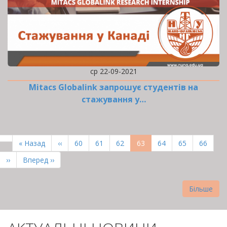
ср 22-09-2021
Mitacs Globalink запрошує студентів на
стажування у…
РОЗБИВКА
НА
Перша
« Назад
Попередня
‹‹
Page
60
Page
61
Page
62
Поточна
63
Page
64
Page
65
Page
66
СТОРІНКИ
сторінка
сторінка
сторінка
Наступна
››
Остання
Вперед ››
сторінка
сторінка
Більше