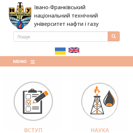
Перейти
Івано-Франківський
до
основного
національний технічний
вмісту
університет нафти і газу
ПОШУК
Пошук
ПОШУКОВА
ФОРМА
МЕНЮ
ВСТУП
НАУКА