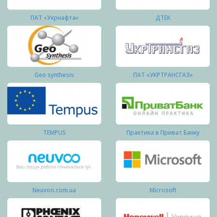
ПАТ «Укрнафта»
ДТЕК
Geo synthesis
ПАТ «УКРТРАНСГАЗ»
TEMPUS
Практика в Приват Банку
Neuvoo.com.ua
Microsoft