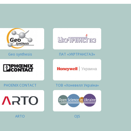
Geo synthesis
ПАТ «УКРТРАНСГАЗ»
PHOENIX CONTACT
ТОВ «Хоневелл Україна»
ARTO
OJS