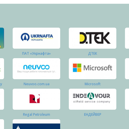
ПАТ «Укрнафта»
ДТЕК
ку
Neuvoo.com.ua
Microsoft
Regal Petroleum
ЕНДЕЙВЕР