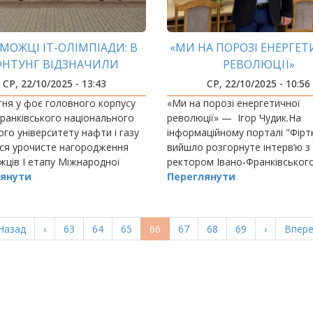
МОЖЦІ ІТ-ОЛІМПІАДИ: В
«МИ НА ПОРОЗІ ЕНЕРГЕ
ФНТУНГ ВІДЗНАЧИЛИ
РЕВОЛЮЦІЇ»
АЙКРАЩИХ МОЛОДИХ
СР, 22/10/2025 - 13:43
СР, 22/10/2025 - 10:56
РАМІСТІВ ПРИКАРПАТТЯ
ня у фоє головного корпусу
«Ми на порозі енергетичної
ранківського національного
революції» — Ігор Чудик.На
ого університету нафти і газу
інформаційному порталі "Фірт
ося урочисте нагородження
вийшло розгорнуте інтерв’ю з
ців І етапу Міжнародної
ректором Івано-Франківськог
ської олімпіади зі
янути
національного технічного
Переглянути
вного програмування ICPC
університету нафти і газу,
 Івано-…
професором Ігорем Чудиком.
ерша
Назад
Попередня
‹
Page
63
Page
64
Page
65
Поточна
66
Page
67
Page
68
Page
69
Наступна
›
Остан
Впере
орінка
сторінка
сторінка
сторінка
сторі