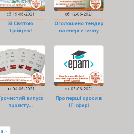
сб 19-06-2021
сб 12-06-2021
Зі Святою
Оголошено тендер
Трійцею!
на енергетичну
модернізацію
ІФНТУНГ
пт 04-06-2021
чт 03-06-2021
Урочистий випуск
Про перші кроки в
проєкту…
ІТ-сфері
ння
д ››