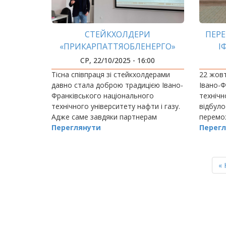
СТЕЙКХОЛДЕРИ
ПЕРЕ
«ПРИКАРПАТТЯОБЛЕНЕРГО»
І
ДІЛЯТЬСЯ ДОСВІДОМ
Н
СР, 22/10/2025 - 16:00
ПРОГ
Тісна співпраця зі стейкхолдерами
22 жовт
давно стала доброю традицією Івано-
Івано-Ф
Франківського національного
технічн
технічного університету нафти і газу.
відбул
Адже саме завдяки партнерам
перемож
університет формує сучасну й
Переглянути
студент
Перегл
практично орієнтовану підготовку
спорти
майбутніх фахівців.
2025 по
РОЗБИВКА
НА
П
« 
СТОРІНКИ
ст