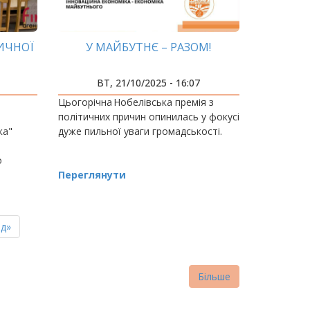
ТИЧНОЇ
У МАЙБУТНЄ – РАЗОМ!
ВТ, 21/10/2025 - 16:07
Цьогорічна Нобелівська премія з
політичних причин опинилась у фокусі
ка"
дуже пильної уваги громадськості.
о
Переглянути
ня
д»
нка
Більше