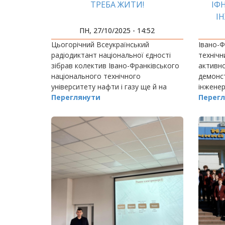
ТРЕБА ЖИТИ!
ІФ
І
ПН, 27/10/2025 - 14:52
Цьогорічний Всеукраїнський
Івано-Ф
радіодиктант національної єдності
технічн
зібрав колектив Івано-Франківського
активно
національного технічного
демонс
університету нафти і газу ще й на
інженер
такий собі вишиванковий флеш-моб.
Переглянути
обирати
Перегл
Авдиторія насправді святкова!