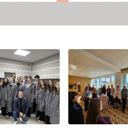
рінка
сторінка
сторінка
сторінка
сторі