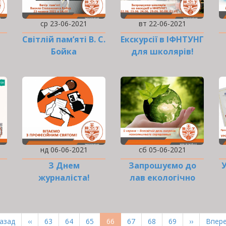
ср 23-06-2021
вт 22-06-2021
Cвітлій пам’яті В. С.
Екскурсії в ІФНТУНГ
Бойка
для школярів!
присвячується…
нд 06-06-2021
сб 05-06-2021
З Днем
Запрошуємо до
журналіста!
лав екологічно
свідомих!
рша
Назад
Попередня
‹‹
Page
63
Page
64
Page
65
Поточна
66
Page
67
Page
68
Page
69
Наступна
››
Оста
Впере