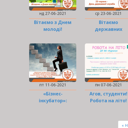
нд 27-06-2021
ср 23-06-2021
Вітаємо з Днем
Вітаємо
молоді!
державних
службовців!
пт 11-06-2021
пн 07-06-2021
«Бізнес-
Агов, студенти!
інкубатор»:
Робота на літо!
Інтерактивний
захід для
РОЗБИВКА
безробітних…
НА
Пе
« 
СТОРІНКИ