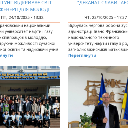
НТУНГ ВІДКРИВАЄ СВІТ
''ДЕКАНАТ СЛАВИ'' АБО.
НЖЕНЕРІЇ ДЛЯ МОЛОДІ
ПТ, 24/10/2025 - 13:32
ЧТ, 23/10/2025 - 17:37
ранківський національний
Відбулась чергова робоча зус
ий університет нафти і газу
адміністрації Івано-Франківсь
 співпрацює з молоддю,
національного технічного
труючи можливості сучасної
університету нафти і газу з р
ної освіти та надихаючи учнів
загиблих захисників Батьківщ
 технічні спеціальності.
янути
(студентів та працівників наш
Переглянути
ЗВО).