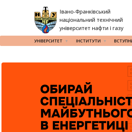
Перейти
Івано-Франківський
до
основного
національний технічний
вмісту
університет нафти і газу
УНІВЕРСИТЕТ
ІНСТИТУТИ
ВСТУПН