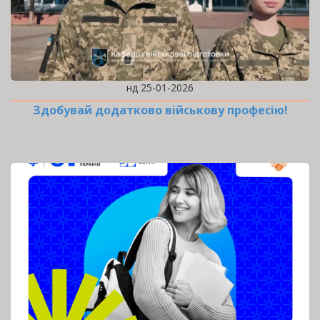
нд 25-01-2026
Здобувай додатково військову професію!