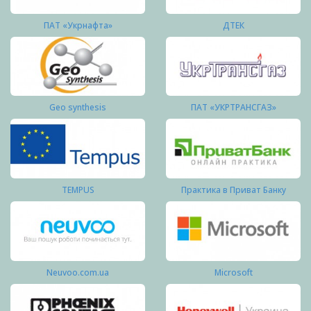
ПАТ «Укрнафта»
ДТЕК
Geo synthesis
ПАТ «УКРТРАНСГАЗ»
TEMPUS
Практика в Приват Банку
Neuvoo.com.ua
Microsoft