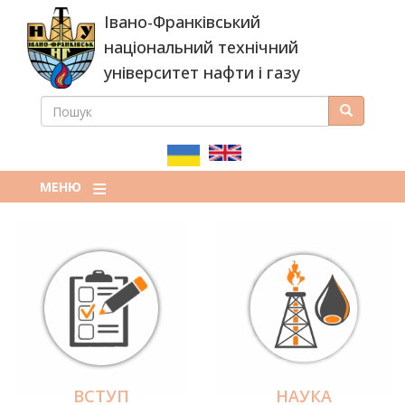
Перейти
Івано-Франківський
до
основного
національний технічний
вмісту
університет нафти і газу
ПОШУК
Пошук
ПОШУКОВА
ФОРМА
МЕНЮ
ВСТУП
НАУКА