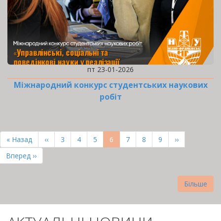
пт 23-01-2026
Міжнародний конкурс студентських наукових
робіт
РОЗБИВКА
НА
Перша
« Назад
Попередня
‹‹
Page
3
Page
4
Page
5
Поточна
6
Page
7
Page
8
Page
9
Наступна
››
СТОРІНКИ
сторінка
сторінка
сторінка
сторінка
Остання
Вперед ››
сторінка
Більше