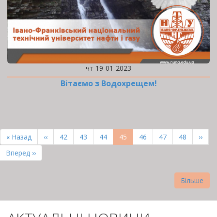
чт 19-01-2023
Вітаємо з Водохрещем!
РОЗБИВКА
НА
Перша
« Назад
Попередня
‹‹
Page
42
Page
43
Page
44
Поточна
45
Page
46
Page
47
Page
48
Наст
››
СТОРІНКИ
сторінка
сторінка
сторінка
сторі
Остання
Вперед ››
сторінка
Більше