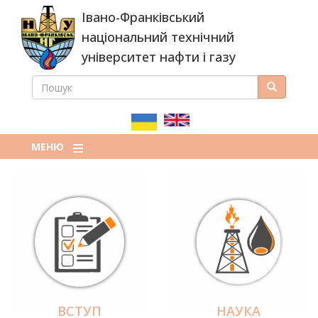
Перейти
Івано-Франківський
до
основного
національний технічний
вмісту
університет нафти і газу
ПОШУК
Пошук
ПОШУКОВА
ФОРМА
МЕНЮ
ВСТУП
НАУКА