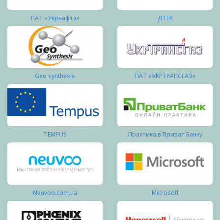
ПАТ «Укрнафта»
ДТЕК
Geo synthesis
ПАТ «УКРТРАНСГАЗ»
TEMPUS
Практика в Приват Банку
Neuvoo.com.ua
Microsoft