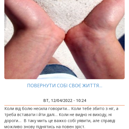
ПОВЕРНУТИ СОБІ СВОЄ ЖИТТЯ…
ВТ, 12/04/2022 - 10:24
Коли від болю несила говорити… Коли тебе збито з ніг, а
треба вставати і йти далі… Коли не видно ні виходу, ні
дороги… В таку мить це важко собі уявити, але справді
можливо знову піднятись на повен зріст.