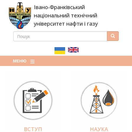
Перейти
Івано-Франківський
до
основного
національний технічний
вмісту
університет нафти і газу
ПОШУК
Пошук
ПОШУКОВА
ФОРМА
МЕНЮ
ВСТУП
НАУКА