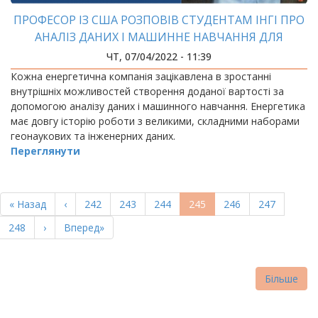
ПРОФЕСОР ІЗ США РОЗПОВІВ СТУДЕНТАМ ІНГІ ПРО
АНАЛІЗ ДАНИХ І МАШИННЕ НАВЧАННЯ ДЛЯ
ЕНЕРГЕТИЧНОЇ ГЕОНАУКИ Й ІНЖЕНЕРІЇ
ЧТ, 07/04/2022 - 11:39
Кожна енергетична компанія зацікавлена в зростанні
внутрішніх можливостей створення доданої вартості за
допомогою аналізу даних і машинного навчання. Енергетика
має довгу історію роботи з великими, складними наборами
геонаукових та інженерних даних.
Переглянути
РОЗБИВКА
НА
Перша
« Назад
Попередня
‹
Page
242
Page
243
Page
244
Поточна
245
Page
246
Page
247
СТОРІНКИ
сторінка
сторінка
сторінка
Page
248
Наступна
›
Остання
Вперед»
сторінка
сторінка
Більше