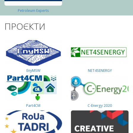
Petroleum Experts
ПРОЄКТИ
EnyMSW
NET4SENERGY
Part4СМ
C-Energy 2020