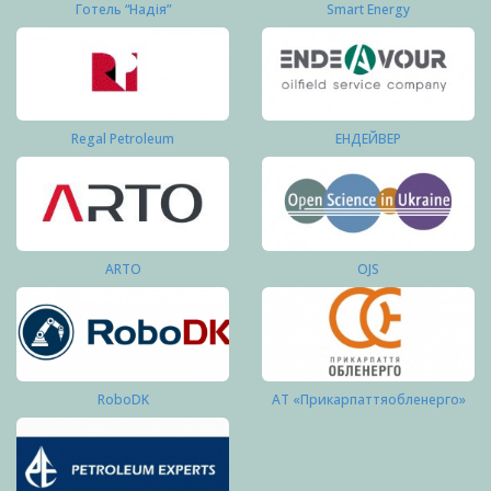
Готель “Надія”
Smart Energy
Regal Petroleum
ЕНДЕЙВЕР
ARTO
OJS
RoboDK
АТ «Прикарпаттяобленерго»