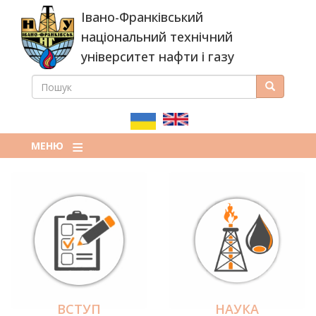
Перейти
Івано-Франківський
до
основного
національний технічний
вмісту
університет нафти і газу
ПОШУК
Пошук
ПОШУКОВА
ФОРМА
МЕНЮ
ВСТУП
НАУКА