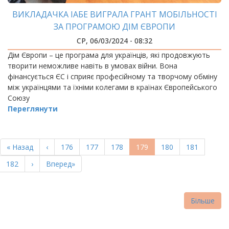
ВИКЛАДАЧКА ІАБЕ ВИГРАЛА ГРАНТ МОБІЛЬНОСТІ
ЗА ПРОГРАМОЮ ДІМ ЄВРОПИ
СР, 06/03/2024 - 08:32
Дім Європи – це програма для українців, які продовжують
творити неможливе навіть в умовах війни. Вона
фінансується ЄС і сприяє професійному та творчому обміну
між українцями та їхніми колегами в країнах Європейського
Союзу
Переглянути
РОЗБИВКА
НА
Перша
« Назад
Попередня
‹
Page
176
Page
177
Page
178
Поточна
179
Page
180
Page
181
СТОРІНКИ
сторінка
сторінка
сторінка
Page
182
Наступна
›
Остання
Вперед»
сторінка
сторінка
Більше