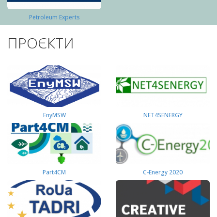
Petroleum Experts
ПРОЄКТИ
EnyMSW
NET4SENERGY
Part4СМ
C-Energy 2020