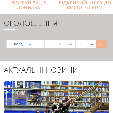
РЕОРГАНІЗАЦІЯ
ВІДКРИТИЙ ШЛЯХ ДО
ДОННАБА
ВИЩОЇ ОСВІТИ
ОГОЛОШЕННЯ
РОЗБИВКА
НА
Перша
« Назад
Попередня
‹‹
Page
69
Page
70
Page
71
Page
72
Page
73
Page
74
Поточн
75
СТОРІНКИ
сторінка
сторінка
сторінк
АКТУАЛЬНІ НОВИНИ