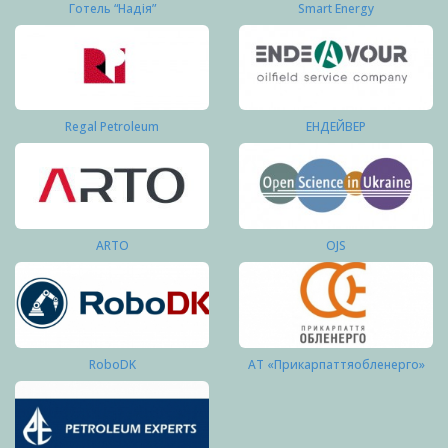
Готель “Надія”
Smart Energy
Regal Petroleum
ЕНДЕЙВЕР
ARTO
OJS
RoboDK
АТ «Прикарпаттяобленерго»