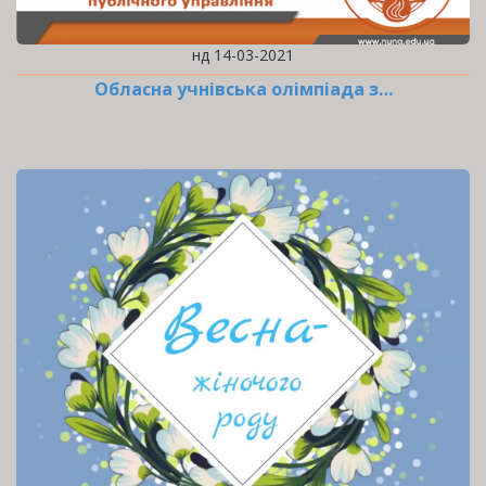
нд 14-03-2021
Обласна учнівська олімпіада з…