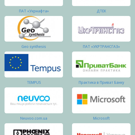
ПАТ «Укрнафта»
ДТЕК
Geo synthesis
ПАТ «УКРТРАНСГАЗ»
TEMPUS
Практика в Приват Банку
Neuvoo.com.ua
Microsoft