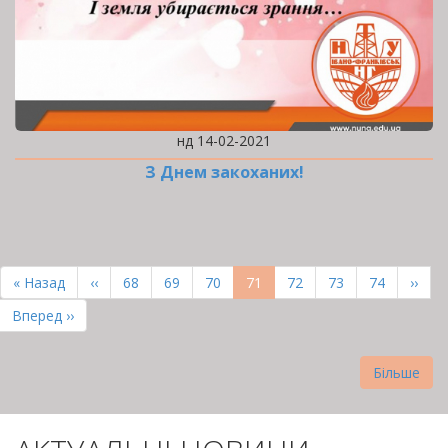
нд 14-02-2021
З Днем закоханих!
РОЗБИВКА
НА
Перша
« Назад
Попередня
‹‹
Page
68
Page
69
Page
70
Поточна
71
Page
72
Page
73
Page
74
Наст
››
СТОРІНКИ
сторінка
сторінка
сторінка
сторі
Остання
Вперед ››
сторінка
Більше