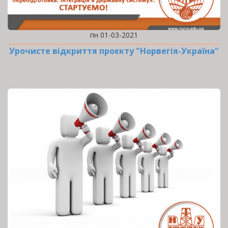
пн 01-03-2021
Урочисте відкриття проєкту "Норвегія-Україна"