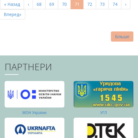
Перша
« Назад
Попередня
‹
Page
68
Page
69
Page
70
Поточна
71
Page
72
Page
73
Page
74
Насту
›
СТОРІНКИ
сторінка
сторінка
сторінка
сторі
Остання
Вперед»
сторінка
Більше
ПАРТНЕРИ
МОН України
УГЛ