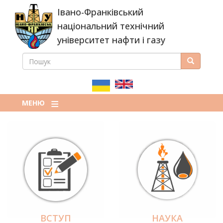
Перейти
Івано-Франківський
до
основного
національний технічний
вмісту
університет нафти і газу
ПОШУК
Пошук
ПОШУКОВА
ФОРМА
МЕНЮ
ВСТУП
НАУКА