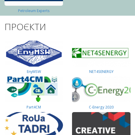
Petroleum Experts
ПРОЄКТИ
EnyMSW
NET4SENERGY
Part4СМ
C-Energy 2020