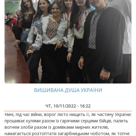
ВИШИВАНА ДУША УКРАЇНИ
ЧТ, 10/11/2022 - 16:22
Нині, під час війни, ворог люто нищить її, як частину України:
прошиває кулями разом із гарячими серцями бійців, палить
вогнем злоби разом із домівками мирних жителів,
намагається розтоптати загарбницьким чоботом, як топче