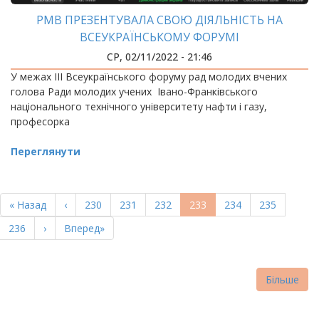
РМВ ПРЕЗЕНТУВАЛА СВОЮ ДІЯЛЬНІСТЬ НА
ВСЕУКРАЇНСЬКОМУ ФОРУМІ
СР, 02/11/2022 - 21:46
У межах ІІІ Всеукраїнського форуму рад молодих вчених
голова Ради молодих учених Івано-Франківського
національного технічного університету нафти і газу,
професорка
Переглянути
РОЗБИВКА
НА
Перша
« Назад
Попередня
‹
Page
230
Page
231
Page
232
Поточна
233
Page
234
Page
235
СТОРІНКИ
сторінка
сторінка
сторінка
Page
236
Наступна
›
Остання
Вперед»
сторінка
сторінка
Більше