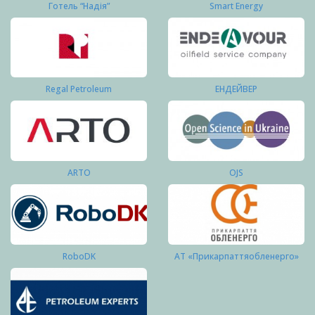
Готель “Надія”
Smart Energy
Regal Petroleum
ЕНДЕЙВЕР
ARTO
OJS
RoboDK
АТ «Прикарпаттяобленерго»