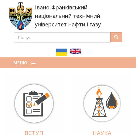
Перейти
Івано-Франківський
до
основного
національний технічний
вмісту
університет нафти і газу
ПОШУК
Пошук
ПОШУКОВА
ФОРМА
МЕНЮ
ВСТУП
НАУКА