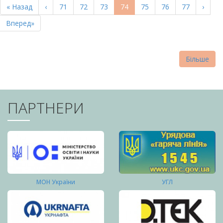
Перша
« Назад
Попередня
‹
Page
71
Page
72
Page
73
Поточна
74
Page
75
Page
76
Page
77
Насту
›
СТОРІНКИ
сторінка
сторінка
сторінка
сторі
Остання
Вперед»
сторінка
Більше
ПАРТНЕРИ
МОН України
УГЛ