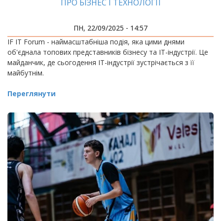
ПРО БІЗНЕС І ТЕХНОЛОГІЇ
ПН, 22/09/2025 - 14:57
IF IT Forum - наймасштабніша подія, яка цими днями
об'єднала топових представників бізнесу та ІТ-індустрії. Це
майданчик, де сьогодення ІТ-індустрії зустрічається з її
майбутнім.
Переглянути