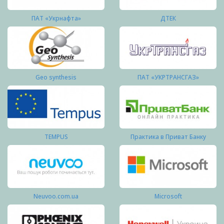
ПАТ «Укрнафта»
ДТЕК
Geo synthesis
ПАТ «УКРТРАНСГАЗ»
TEMPUS
Практика в Приват Банку
Neuvoo.com.ua
Microsoft