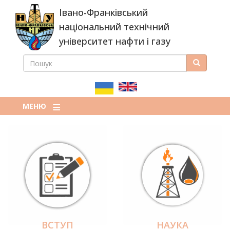
Перейти
Івано-Франківський
до
основного
національний технічний
вмісту
університет нафти і газу
ПОШУК
Пошук
ПОШУКОВА
ФОРМА
МЕНЮ
ВСТУП
НАУКА