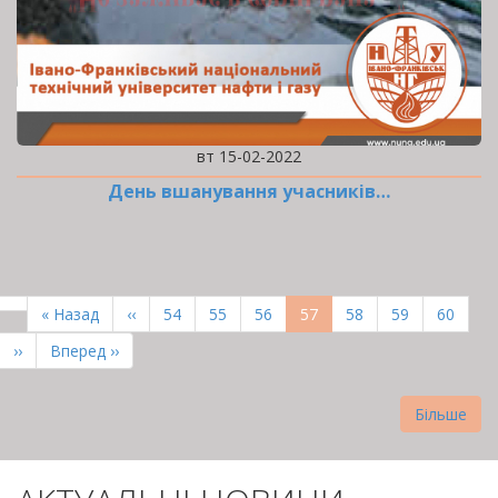
вт 15-02-2022
День вшанування учасників…
РОЗБИВКА
НА
Перша
« Назад
Попередня
‹‹
Page
54
Page
55
Page
56
Поточна
57
Page
58
Page
59
Page
60
СТОРІНКИ
сторінка
сторінка
сторінка
Наступна
››
Остання
Вперед ››
сторінка
сторінка
Більше