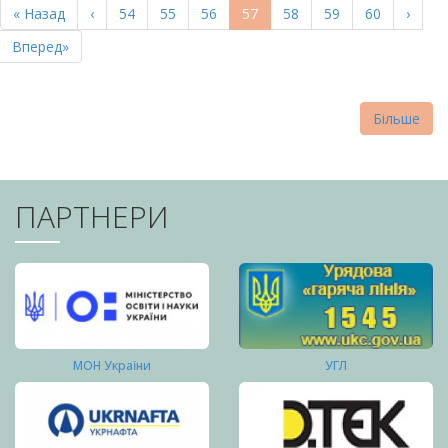
Перша
« Назад
Попередня
‹
Page
54
Page
55
Page
56
Поточна
57
Page
58
Page
59
Page
60
Насту
›
СТОРІНКИ
сторінка
сторінка
сторінка
сторі
Остання
Вперед»
сторінка
Більше
ПАРТНЕРИ
МОН України
УГЛ