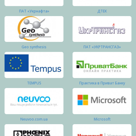
ПАТ «Укрнафта»
ДТЕК
Geo synthesis
ПАТ «УКРТРАНСГАЗ»
TEMPUS
Практика в Приват Банку
Neuvoo.com.ua
Microsoft