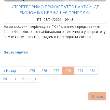
«ПЕРЕТВОРИМО ПРИКАРПАТТЯ НА КРАЙ, ДЕ
ЕКОНОМІКА НЕ ЗНИЩУЄ ПРИРОДУ!»
ПТ, 23/04/2021 - 09:43
На запрошення керівництва ГК «Галвапно» представники
Івано-Франківського національного технічного університету
нафти і газу – ректор, академік НАН України Євстахі
Переглянути
РОЗБИВКА
НА
Перша
« Назад
Попередня
‹
Page
275
Page
276
Page
277
Поточна
278
Page
279
Page
280
СТОРІНКИ
сторінка
сторінка
сторінка
Page
281
Наступна
›
Остання
Вперед»
сторінка
сторінка
Більше