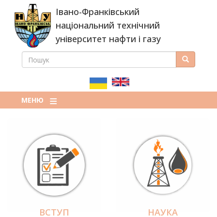
Перейти
Івано-Франківський
до
основного
національний технічний
вмісту
університет нафти і газу
ПОШУК
Пошук
ПОШУКОВА
ФОРМА
МЕНЮ
ВСТУП
НАУКА