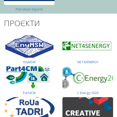
Petroleum Experts
ПРОЄКТИ
EnyMSW
NET4SENERGY
Part4СМ
C-Energy 2020