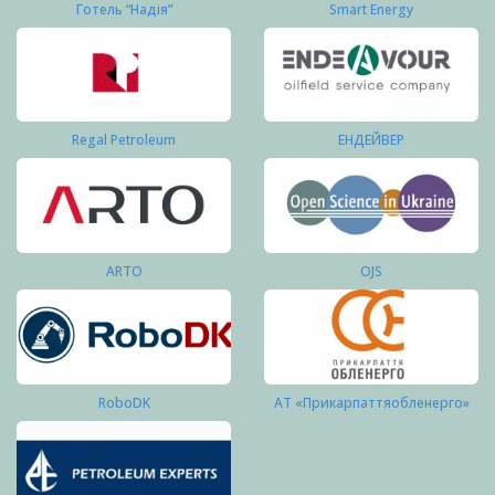
Готель “Надія”
Smart Energy
Regal Petroleum
ЕНДЕЙВЕР
ARTO
OJS
RoboDK
АТ «Прикарпаттяобленерго»