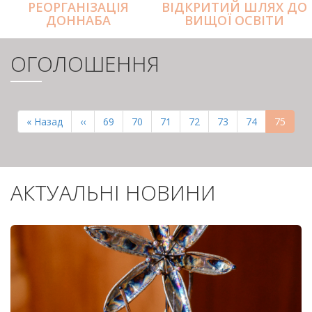
РЕОРГАНІЗАЦІЯ
ВІДКРИТИЙ ШЛЯХ ДО
ДОННАБА
ВИЩОЇ ОСВІТИ
ОГОЛОШЕННЯ
РОЗБИВКА
НА
Перша
« Назад
Попередня
‹‹
Page
69
Page
70
Page
71
Page
72
Page
73
Page
74
Поточн
75
СТОРІНКИ
сторінка
сторінка
сторінк
АКТУАЛЬНІ НОВИНИ