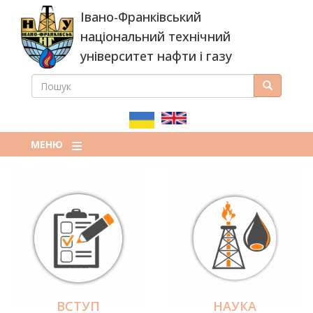
Перейти
Івано-Франківський
до
основного
національний технічний
вмісту
університет нафти і газу
ПОШУК
Пошук
ПОШУКОВА
ФОРМА
МЕНЮ
ВСТУП
НАУКА