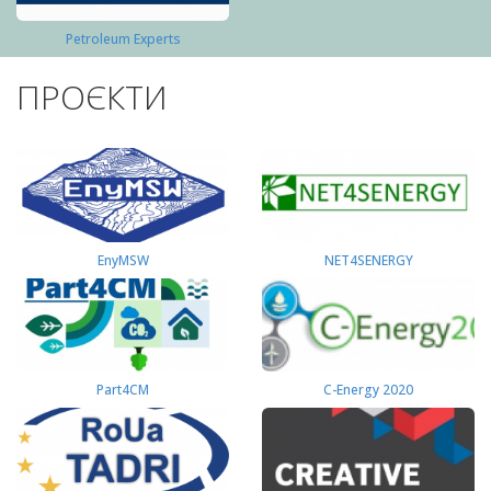
Petroleum Experts
ПРОЄКТИ
EnyMSW
NET4SENERGY
Part4СМ
C-Energy 2020