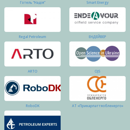
Готель “Надія”
Smart Energy
Regal Petroleum
ЕНДЕЙВЕР
ARTO
OJS
RoboDK
АТ «Прикарпаттяобленерго»