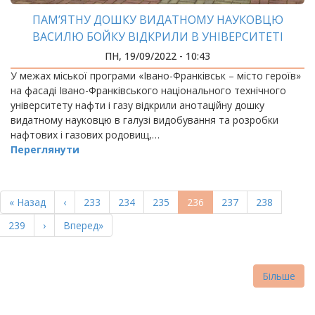
ПАМ’ЯТНУ ДОШКУ ВИДАТНОМУ НАУКОВЦЮ
ВАСИЛЮ БОЙКУ ВІДКРИЛИ В УНІВЕРСИТЕТІ
ПН, 19/09/2022 - 10:43
У межах міської програми «Івано-Франківськ – місто героїв»
на фасаді Івано-Франківського національного технічного
університету нафти і газу відкрили анотаційну дошку
видатному науковцю в галузі видобування та розробки
нафтових і газових родовищ,…
Переглянути
РОЗБИВКА
НА
Перша
« Назад
Попередня
‹
Page
233
Page
234
Page
235
Поточна
236
Page
237
Page
238
СТОРІНКИ
сторінка
сторінка
сторінка
Page
239
Наступна
›
Остання
Вперед»
сторінка
сторінка
Більше