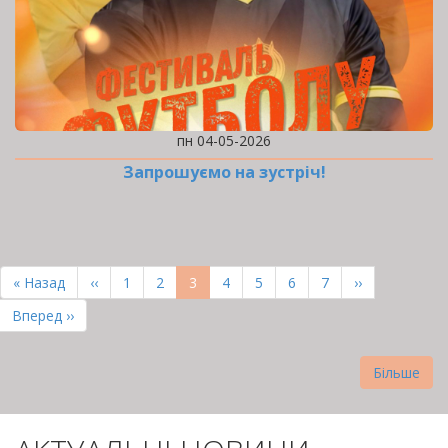
пн 04-05-2026
Запрошуємо на зустріч!
РОЗБИВКА
НА
Перша
« Назад
Попередня
‹‹
Page
1
Page
2
Поточна
3
Page
4
Page
5
Page
6
Page
7
Наступна
››
СТОРІНКИ
сторінка
сторінка
сторінка
сторінка
Остання
Вперед ››
сторінка
Більше