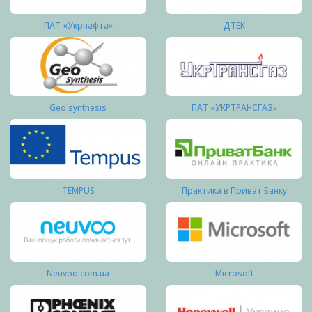
ПАТ «Укрнафта»
ДТЕК
Geo synthesis
ПАТ «УКРТРАНСГАЗ»
TEMPUS
Практика в Приват Банку
Neuvoo.com.ua
Microsoft