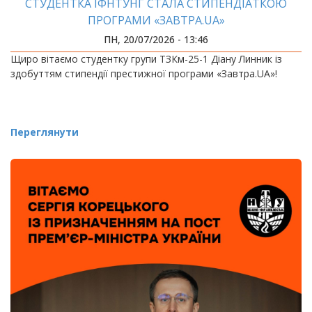
СТУДЕНТКА ІФНТУНГ СТАЛА СТИПЕНДІАТКОЮ
ПРОГРАМИ «ЗАВТРА.UA»
ПН, 20/07/2026 - 13:46
Щиро вітаємо студентку групи ТЗКм-25-1 Діану Линник із
здобуттям стипендії престижної програми «Завтра.UA»!
Переглянути