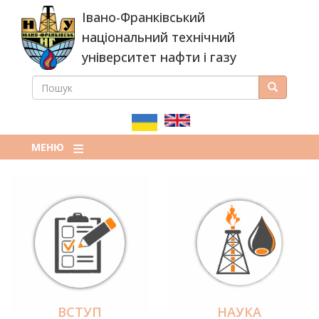
Перейти
Івано-Франківський
до
основного
національний технічний
вмісту
університет нафти і газу
ПОШУК
Пошук
ПОШУКОВА
ФОРМА
МЕНЮ
ВСТУП
НАУКА