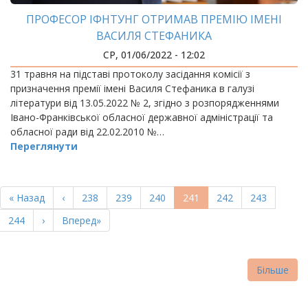
ПРОФЕСОР ІФНТУНГ ОТРИМАВ ПРЕМІЮ ІМЕНІ
ВАСИЛЯ СТЕФАНИКА
СР, 01/06/2022 - 12:02
31 травня на підставі протоколу засідання комісії з
призначення премії імені Василя Стефаника в галузі
літератури від 13.05.2022 № 2, згідно з розпорядженнями
Івано-Франківської обласної державної адміністрації та
обласної ради від 22.02.2010 №…
Переглянути
РОЗБИВКА
НА
Перша
« Назад
Попередня
‹
Page
238
Page
239
Page
240
Поточна
241
Page
242
Page
243
СТОРІНКИ
сторінка
сторінка
сторінка
Page
244
Наступна
›
Остання
Вперед»
сторінка
сторінка
Більше