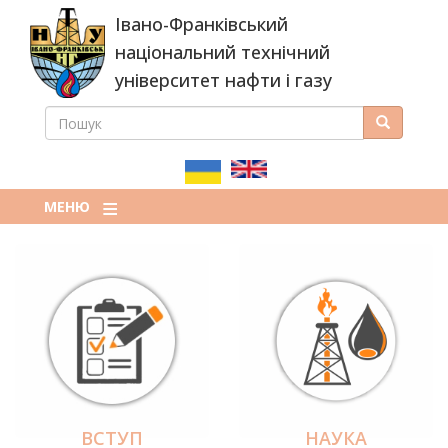
Перейти
Івано-Франківський
до
основного
національний технічний
вмісту
університет нафти і газу
ПОШУК
Пошук
ПОШУКОВА
ФОРМА
МЕНЮ
ВСТУП
НАУКА