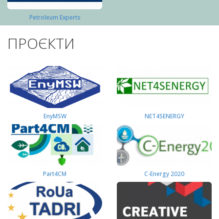
Petroleum Experts
ПРОЄКТИ
EnyMSW
NET4SENERGY
Part4СМ
C-Energy 2020