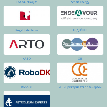
Готель “Надія”
Smart Energy
Regal Petroleum
ЕНДЕЙВЕР
ARTO
OJS
RoboDK
АТ «Прикарпаттяобленерго»