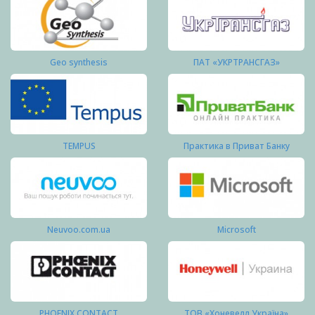
Geo synthesis
ПАТ «УКРТРАНСГАЗ»
TEMPUS
Практика в Приват Банку
Neuvoo.com.ua
Microsoft
PHOENIX CONTACT
ТОВ «Хоневелл Україна»