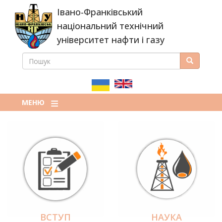
Перейти
Івано-Франківський
до
основного
національний технічний
вмісту
університет нафти і газу
ПОШУК
Пошук
ПОШУКОВА
ФОРМА
МЕНЮ
ВСТУП
НАУКА