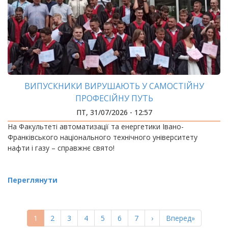
ВИПУСКНИКИ ВИРУШАЮТЬ У САМОСТІЙНУ
ПРОФЕСІЙНУ ПУТЬ
ПТ, 31/07/2026 - 12:57
На Факультеті автоматизації та енергетики Івано-
Франківського національного технічного університету
нафти і газу – справжнє свято!
Переглянути
РОЗБИВКА
НА
Поточна
1
Page
2
Page
3
Page
4
Page
5
Page
6
Page
7
Наступна
›
Остання
Вперед»
СТОРІНКИ
сторінка
сторінка
сторінка