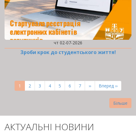
чт 02-07-2026
Зроби крок до студентського життя!
РОЗБИВКА
НА
Поточна
1
Page
2
Page
3
Page
4
Page
5
Page
6
Page
7
Наступна
››
Остання
Вперед ››
СТОРІНКИ
сторінка
сторінка
сторінка
Більше
АКТУАЛЬНІ НОВИНИ