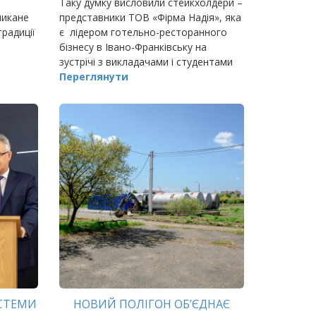
Таку думку висловили стейкхолдери –
ликане
представники ТОВ «Фірма Надія», яка
традиції
є лідером готельно-ресторанного
бізнесу в Івано-Франківську на
зустрічі з викладачами і студентами
&nb
Переглянути
ИСТЕМИ
НОВИЙ ПОЛІГОН ОБ’ЄДНАЄ