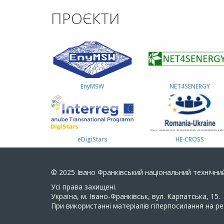
ПРОЄКТИ
EnyMSW
NET4SENERGY
eDigiStars
HE-CROSS
© 2025
Івано Франківський національний технічний
Усi права захищенi.
Україна, м. Івано-Франківськ, вул. Карпатська, 15.
При використанні матеріалів гіперпосилання на ре