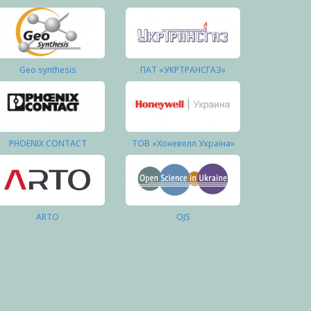
Geo synthesis
ПАТ «УКРТРАНСГАЗ»
PHOENIX CONTACT
ТОВ «Хоневелл Україна»
ARTO
OJS