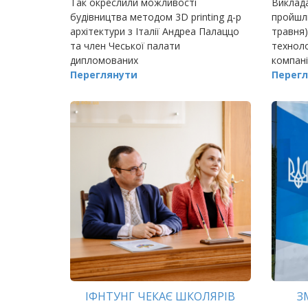
Так окреслили можливості
Виклада
будівництва методом 3D printing д-р
пройшли
архітектури з Італії Андреа Палаццо
травня)
та член Чеської палати
техноло
дипломованих
компані
Переглянути
Experts
Перегл
ІФНТУНГ ЧЕКАЄ ШКОЛЯРІВ
З