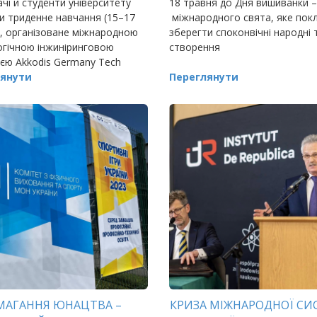
чі й студенти університету
18 травня до Дня вишиванки –
 триденне навчання (15–17
міжнародного свята, яке пок
, організоване міжнародною
зберегти споконвічні народні 
гічною інжиніринговою
створення
єю Akkodis Germany Tech
 GmbH.
янути
Переглянути
МАГАННЯ ЮНАЦТВА –
КРИЗА МІЖНАРОДНОЇ С