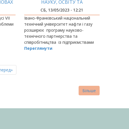
МОВАХ
НАУКУ, ОСВІТУ ТА
КРАЇНУ
ВИРОБНИЦТВО
СБ, 13/05/2023 - 12:21
сі VII
Івано-Франківський національний
роблеми
технічний університет нафти і газу
розширює програму науково-
технічного партнерства та
співробітництва із підприємствами
галузі.
Переглянути
пна
стання
перед»
нка
торінка
Більше