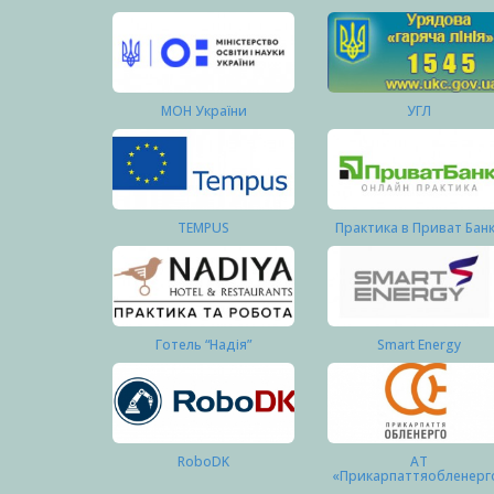
МОН України
УГЛ
TEMPUS
Практика в Приват Бан
Готель “Надія”
Smart Energy
RoboDK
АТ
«Прикарпаттяобленерг