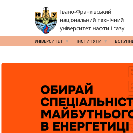
Перейти
Івано-Франківський
до
основного
національний технічний
вмісту
університет нафти і газу
УНІВЕРСИТЕТ
ІНСТИТУТИ
ВСТУПН