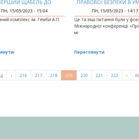
ПЕРШИЙ ЩАБЕЛЬ ДО
ПРАВОВОЇ БЕЗПЕКИ В У
МПІЙСЬКИХ ЗДОБУТКІВ
РОСІЙСЬКОЇ АГРЕСІЇ НА У
ПН, 15/05/2023 - 15:04
ПН, 15/05/2023 - 14:17
ний комплекс ім. Гемби А.П.
Це та інші питання були у фоку
Міжнародної конференції «П
мі
янути
Переглянути
а
ад
Попередня
‹
Page
216
Page
217
Page
218
Поточна
219
Page
220
Page
221
Page
222
Насту
›
О
В
ка
сторінка
сторінка
сторі
с