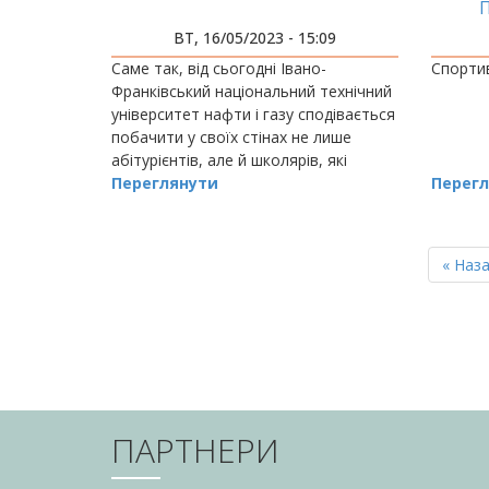
ОЛІ
ВТ, 16/05/2023 - 15:09
Саме так, від сьогодні Івано-
Спортив
Франківський національний технічний
університет нафти і газу сподівається
побачити у своїх стінах не лише
абітурієнтів, але й школярів, які
захоплюються природничим науками
Переглянути
Перегл
та технікою.
РОЗБИВКА
НА
Перш
« Наз
СТОРІНКИ
сторін
ПАРТНЕРИ