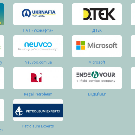
ПАТ «Укрнафта»
ДТЕК
ку
Neuvoo.com.ua
Microsoft
Regal Petroleum
ЕНДЕЙВЕР
Petroleum Experts
о»