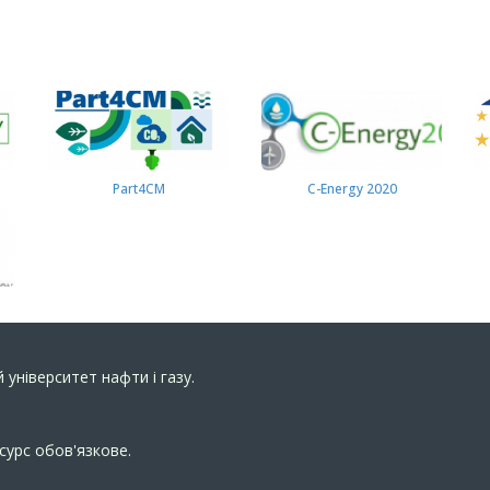
Part4СМ
C-Energy 2020
 університет нафти і газу.
сурс обов'язкове.