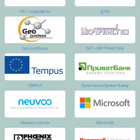
ПАТ «Укрнафта»
ДТЕК
Geo synthesis
ПАТ «УКРТРАНСГАЗ»
TEMPUS
Практика в Приват Банку
Neuvoo.com.ua
Microsoft