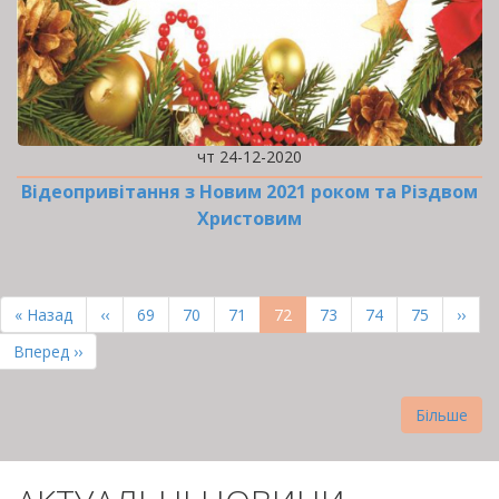
чт 24-12-2020
Відеопривітання з Новим 2021 роком та Різдвом
Христовим
РОЗБИВКА
НА
Перша
« Назад
Попередня
‹‹
Page
69
Page
70
Page
71
Поточна
72
Page
73
Page
74
Page
75
Наст
››
СТОРІНКИ
сторінка
сторінка
сторінка
сторі
Остання
Вперед ››
сторінка
Більше