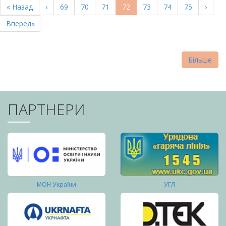
Перша
« Назад
Попередня
‹
Page
69
Page
70
Page
71
Поточна
72
Page
73
Page
74
Page
75
Насту
›
СТОРІНКИ
сторінка
сторінка
сторінка
сторі
Остання
Вперед»
сторінка
Більше
ПАРТНЕРИ
МОН України
УГЛ