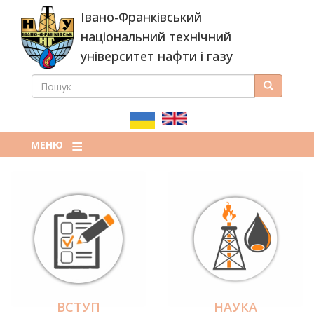
Перейти
Івано-Франківський
до
основного
національний технічний
вмісту
університет нафти і газу
ПОШУК
Пошук
ПОШУКОВА
ФОРМА
МЕНЮ
ВСТУП
НАУКА