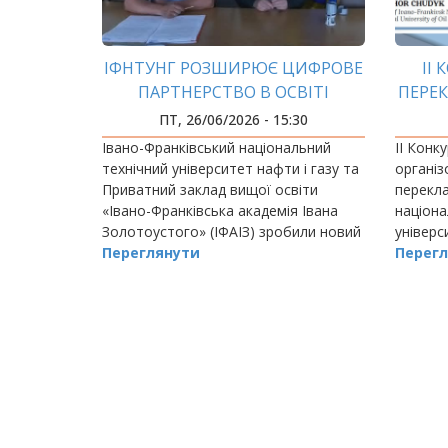
ІФНТУНГ РОЗШИРЮЄ ЦИФРОВЕ
ІІ
ПАРТНЕРСТВО В ОСВІТІ
ПЕРЕК
МАЙ
ПТ, 26/06/2026 - 15:30
Івано-Франківський національний
ІІ Конк
технічний університет нафти і газу та
організ
Приватний заклад вищої освіти
перекла
«Івано-Франківська академія Івана
націона
Золотоустого» (ІФАІЗ) зробили новий
універс
крок у розвитку співпраці.
Переглянути
статус 
Перегл
молодих
РОЗБИВКА
НА
СТОРІНКИ