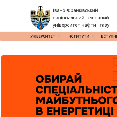
Перейти
Івано-Франківський
до
основного
національний технічний
вмісту
університет нафти і газу
УНІВЕРСИТЕТ
ІНСТИТУТИ
ВСТУПН