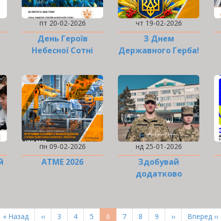
пт 20-02-2026
чт 19-02-2026
День Героїв
З Днем
Небесної Сотні
Державного Герба!
пн 09-02-2026
нд 25-01-2026
й
ATME 2026
Здобувай
додатково
військову
професію!
Перша
« Назад
Попередня
‹‹
Page
3
Page
4
Page
5
Поточна
6
Page
7
Page
8
Page
9
Наступна
››
Остання
Вперед ››