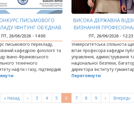
 КОНКУРС ПИСЬМОВОГО
ВИСОКА ДЕРЖАВНА ВІДЗ
ЛАДУ ІФНТУНГ ОБ'ЄДНАВ
ВИЗНАННЯ ПРОФЕСІОНА
ЖЕ 500 ТВОРЧИХ РОБІТ
ТА БАГАТОРІЧНОЇ ПР
ПТ, 26/06/2026 - 14:00
ПТ, 26/06/2026 - 12:23
урс письмового перекладу,
Університетська спільнота щ
ований кафедрою філології та
вітає професора кафедри пуб
ду Івано-Франківського
управління, адміністрування т
льного технічного
національної безпеки, багато
итету нафти і газу, підтвердив
директора Інституту гуманіта
престижного майданчика для
янути
підготовки та державного упр
Переглянути
 перекладачів.
ІФНТУНГ Дмитра Івановича Дз
з високою…
Перша
« Назад
Попередня
‹
Page
3
Page
4
Page
5
Поточна
6
Page
7
Page
8
Page
9
Наступна
›
Остання
Вперед»
сторінка
сторінка
сторінка
сторінка
сторінка