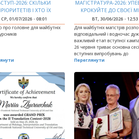
ВСТУП-2026: СКІЛЬКИ
МАГІСТРАТУРА-2026: УП
РІОРИТЕТІВ І ХТО ЇХ
КРОКУЙТЕ ДО СВОЄЇ М
РОЗСТАВЛЯЄ?
СР, 01/07/2026 - 08:01
ВТ, 30/06/2026 - 12:53
 про головне для майбутніх
Для майбутніх магістрів розп
урсників
відповідальний і водночас ду
важливий етап вступної кампан
26 червня триває основна сес
вступних випробувань до
янути
магістратури, яка продовжить
Переглянути
14 липня.