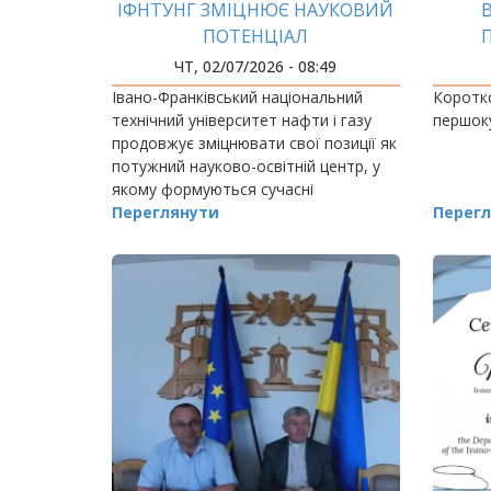
ІФНТУНГ ЗМІЦНЮЄ НАУКОВИЙ
ПОТЕНЦІАЛ
П
ЧТ, 02/07/2026 - 08:49
Івано-Франківський національний
Коротко
технічний університет нафти і газу
першок
продовжує зміцнювати свої позиції як
потужний науково-освітній центр, у
якому формуються сучасні
дослідницькі школи, готуються
Переглянути
Перегл
висококваліфіковані науковці та
народжуються ідеї,…