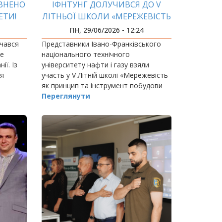
ЕВНЕНО
ІФНТУНГ ДОЛУЧИВСЯ ДО V
ЕТИ!
ЛІТНЬОЇ ШКОЛИ «МЕРЕЖЕВІСТЬ
ЯК ПРИНЦИП ТА ІНСТРУМЕНТ
ПН, 29/06/2026 - 12:24
ПОБУДОВИ АКАДЕМІЧНОГО
очався
Представники Івано-Франківського
ПАРТНЕРСТВА»
же
національного технічного
ії. Із
університету нафти і газу взяли
ія
участь у V Літній школі «Мережевість
як принцип та інструмент побудови
ся до
академічного партнерства», що
Переглянути
відбулася на базі Чернівецького
національного університету…