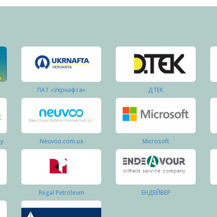
ПАТ «Укрнафта»
ДТЕК
ку
Neuvoo.com.ua
Microsoft
Regal Petroleum
ЕНДЕЙВЕР