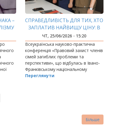
НАКА –
СПРАВЕДЛИВІСТЬ ДЛЯ ТИХ, ХТО
ЛІЗМУ
ЗАПЛАТИВ НАЙВИЩУ ЦІНУ: В
АЦІ
ІФНТУНГ ОБГОВОРИЛИ ЗАХИСТ
ЧТ, 25/06/2026 - 15:20
РОДИН ЗАГИБЛИХ ВІЙСЬКОВИХ
иро
Всеукраїнська науково-практична
лічного
конференція «Правовий захист членів
а
сімей загиблих: проблеми та
річного
перспективи», що відбулась в Івано-
рної
Франківському національному
авління
технічному університеті нафти і газу,
Переглянути
вінчука
стала важливою подією не лише для
наукової спільноти…
Більше