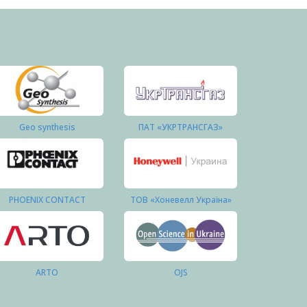
Geo synthesis
ПАТ «УКРТРАНСГАЗ»
PHOENIX CONTACT
ТОВ «Хоневелл Україна»
ARTO
OJS