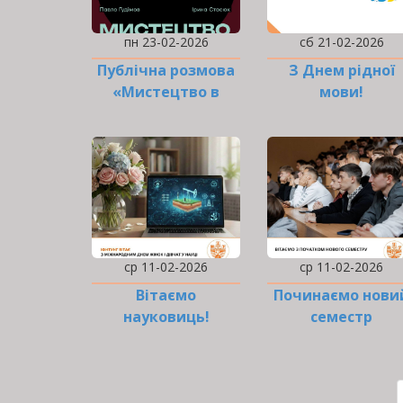
пн 23-02-2026
сб 21-02-2026
Публічна розмова
З Днем рідної
«Мистецтво в
мови!
місті»
ср 11-02-2026
ср 11-02-2026
Вітаємо
Починаємо нови
науковиць!
семестр
дистанційно
РОЗБИВКА
НА
СТОРІНКИ