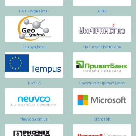
ПАТ «Укрнафта»
ДТЕК
Geo synthesis
ПАТ «УКРТРАНСГАЗ»
TEMPUS
Практика в Приват Банку
Neuvoo.com.ua
Microsoft