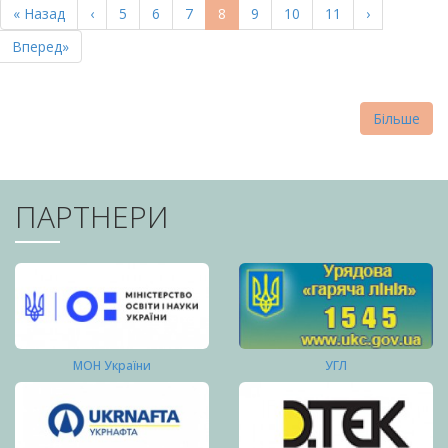
Перша
« Назад
Попередня
‹
Page
5
Page
6
Page
7
Поточна
8
Page
9
Page
10
Page
11
Наступна
›
СТОРІНКИ
сторінка
сторінка
сторінка
сторінка
Остання
Вперед»
сторінка
Більше
ПАРТНЕРИ
МОН України
УГЛ