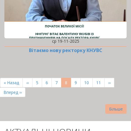
ср 19-11-2025
Вітаємо нову ректорку КНУВС
РОЗБИВКА
НА
Перша
« Назад
Попередня
‹‹
Page
5
Page
6
Page
7
Поточна
8
Page
9
Page
10
Page
11
Наступна
››
СТОРІНКИ
сторінка
сторінка
сторінка
сторінка
Остання
Вперед ››
сторінка
Більше