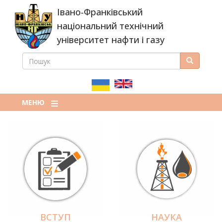
Перейти
Івано-Франківський
до
основного
національний технічний
вмісту
університет нафти і газу
ПОШУК
Пошук
ПОШУКОВА
ФОРМА
МЕНЮ
ВСТУП
НАУКА