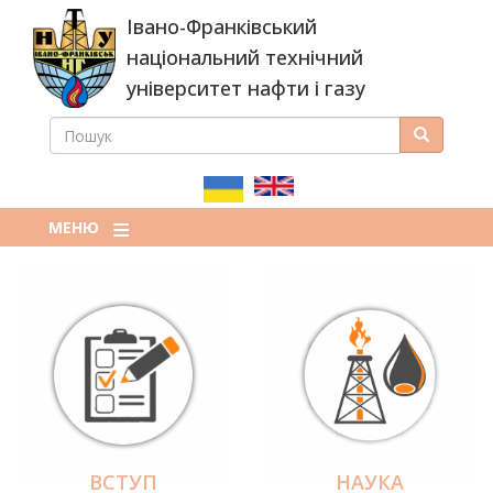
Перейти
Івано-Франківський
до
основного
національний технічний
вмісту
університет нафти і газу
ПОШУК
Пошук
ПОШУКОВА
ФОРМА
МЕНЮ
ВСТУП
НАУКА