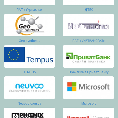
ПАТ «Укрнафта»
ДТЕК
Geo synthesis
ПАТ «УКРТРАНСГАЗ»
TEMPUS
Практика в Приват Банку
Neuvoo.com.ua
Microsoft