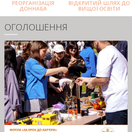
РЕОРГАНІЗАЦІЯ
ВІДКРИТИЙ ШЛЯХ ДО
ДОННАБА
ВИЩОЇ ОСВІТИ
ОГОЛОШЕННЯ