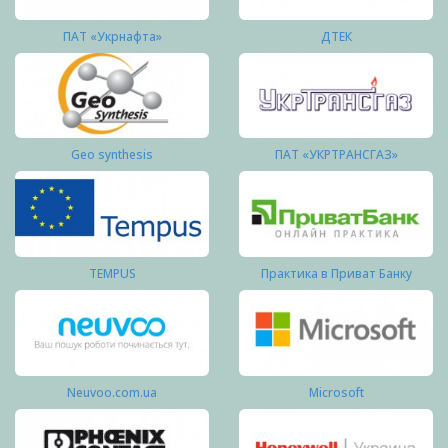
ПАТ «Укрнафта»
ДТЕК
Geo synthesis
ПАТ «УКРТРАНСГАЗ»
TEMPUS
Практика в Приват Банку
Neuvoo.com.ua
Microsoft