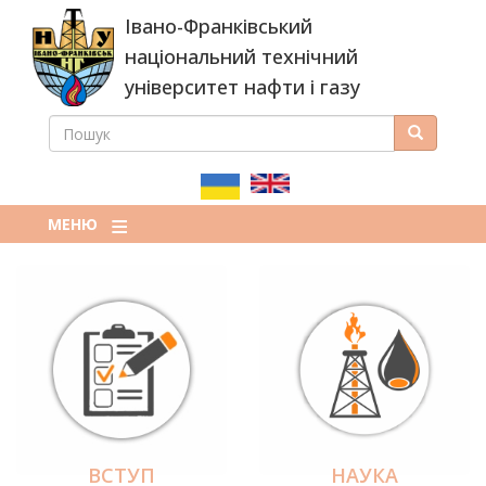
Перейти
Івано-Франківський
до
основного
національний технічний
вмісту
університет нафти і газу
ПОШУК
Пошук
ПОШУКОВА
ФОРМА
МЕНЮ
ВСТУП
НАУКА