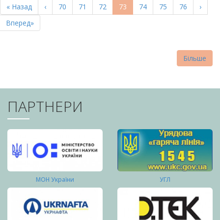
Перша
« Назад
Попередня
‹
Page
70
Page
71
Page
72
Поточна
73
Page
74
Page
75
Page
76
Насту
›
СТОРІНКИ
сторінка
сторінка
сторінка
сторі
Остання
Вперед»
сторінка
Більше
ПАРТНЕРИ
МОН України
УГЛ