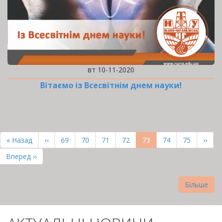
вт 10-11-2020
Вітаємо із Всесвітнім днем науки!
РОЗБИВКА
НА
Перша
« Назад
Попередня
‹‹
Page
69
Page
70
Page
71
Page
72
Поточна
73
Page
74
Page
75
Наст
››
СТОРІНКИ
сторінка
сторінка
сторінка
сторі
Остання
Вперед ››
сторінка
Більше