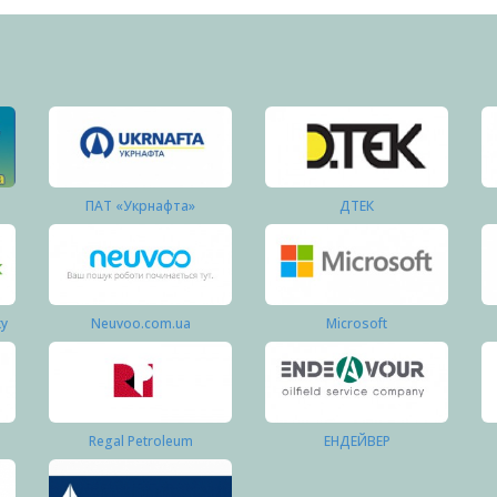
ПАТ «Укрнафта»
ДТЕК
ку
Neuvoo.com.ua
Microsoft
Regal Petroleum
ЕНДЕЙВЕР