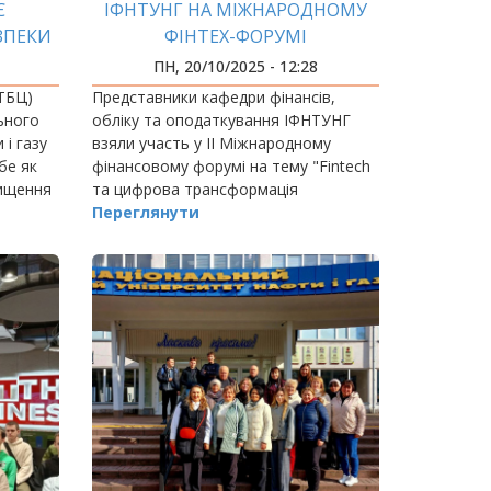
Є
ІФНТУНГ НА МІЖНАРОДНОМУ
ЗПЕКИ
ФІНТЕХ-ФОРУМІ
ПН, 20/10/2025 - 12:28
ТБЦ)
Представники кафедри фінансів,
ьного
обліку та оподаткування ІФНТУНГ
 і газу
взяли участь у II Міжнародному
бе як
фінансовому форумі на тему "Fintech
вищення
та цифрова трансформація
хівців
фінансового ринку".
Переглянути