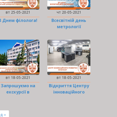
вт 25-05-2021
чт 20-05-2021
З Днем філолога!
Всесвітній день
метрології
вт 18-05-2021
вт 18-05-2021
Запрошуємо на
Відкриття Центру
екскурсії в
інноваційного
ІФНТУНГ!
розвитку
ння
д ››