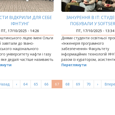
ЇСТИ ВІДКРИЛИ ДЛЯ СЕБЕ
ЗАНУРЕННЯ В ІТ: СТУД
ІФНТУНГ
ПОБУВАЛИ У SOFTSE
ПТ, 17/10/2025 - 14:26
ПТ, 17/10/2025 - 13:34
рштинського ліцею імені Ольги
Днями студенти освітньої пр
 завітали до Івано-
«Інженерія програмного
ського національного
забезпечення» Факультету
ого університету нафти і газу
інформаційних технологій ІФ
, яке дедалі частіше називають
разом із куратором, асистент
нською туристичною
янути
Переглянути
ю».
ерша
Назад
Попередня
‹
Page
64
Page
65
Page
66
Поточна
67
Page
68
Page
69
Page
70
Наступна
›
Остан
Впере
орінка
сторінка
сторінка
сторінка
сторі