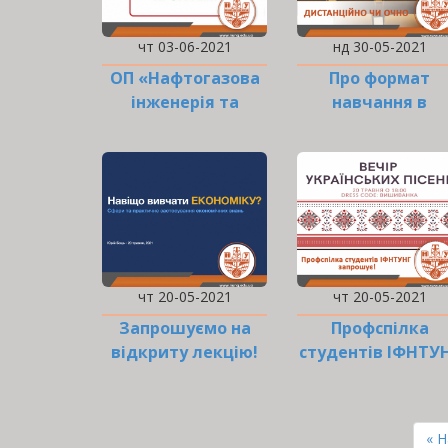
чт 03-06-2021
нд 30-05-2021
ОП «Нафтогазова
Про формат
інженерія та
навчання в
технології»: оn-…
ІФНТУНГ
чт 20-05-2021
чт 20-05-2021
Запрошуємо на
Профспілка
відкриту лекцію!
студентів ІФНТУ
запрошує!
РОЗБИВКА
НА
Пе
« 
СТОРІНКИ