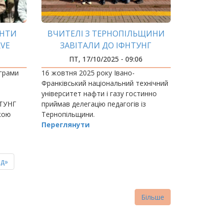
ЕНТИ
ВЧИТЕЛІ З ТЕРНОПІЛЬЩИНИ
RVE
ЗАВІТАЛИ ДО ІФНТУНГ
ПТ, 17/10/2025 - 09:06
ограми
16 жовтня 2025 року Івано-
Франківський національний технічний
університет нафти і газу гостинно
НТУНГ
приймав делегацію педагогів із
кою
Тернопільщини.
Переглянути
ня
д»
нка
Більше