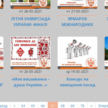
пт 28-05-2021
чт 27-05-2021
ЛІТНЯ УНІВЕРСІАДА
ЯРМАРОК
УКРАЇНИ: ФІНАЛ!
МІЖНАРОДНИХ
ПРОЄКТІВ
чт 20-05-2021
ср 19-05-2021
«Моя вишиванка –
Конкурс на
НГ
душа України…»
заміщення посад
рша
Назад
Попередня
‹‹
Page
64
Page
65
Page
66
Поточна
67
Page
68
Page
69
Page
70
Наступна
››
Оста
Впере