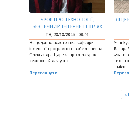
УРОК ПРО ТЕХНОЛОГІЇ,
ЛІЦЕ
БЕЗПЕЧНИЙ ІНТЕРНЕТ І ШЛЯХ
ДО МАЙБУТНЬОЇ ПРОФЕСІЇ
ПН, 20/10/2025 - 08:46
Нещодавно асистентка кафедри
Учні Бу
інженерії програмного забезпечення
Басараб
Олександра Царева провела урок
Франків
технологій для учнів
технічн
– місця
Переглянути
освітя
Перегл
«Мекко
РОЗБИВКА
НА
П
« 
СТОРІНКИ
ст