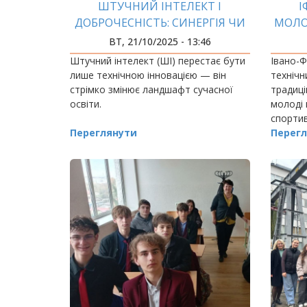
ШТУЧНИЙ ІНТЕЛЕКТ І
І
ДОБРОЧЕСНІСТЬ: СИНЕРГІЯ ЧИ
МОЛО
ВИКЛИК ДЛЯ ЗВО?
ВТ, 21/10/2025 - 13:46
Штучний інтелект (ШІ) перестає бути
Івано-Ф
лише технічною інновацією — він
технічн
стрімко змінює ландшафт сучасної
традиці
освіти.
молоді 
спортив
Переглянути
Перегл