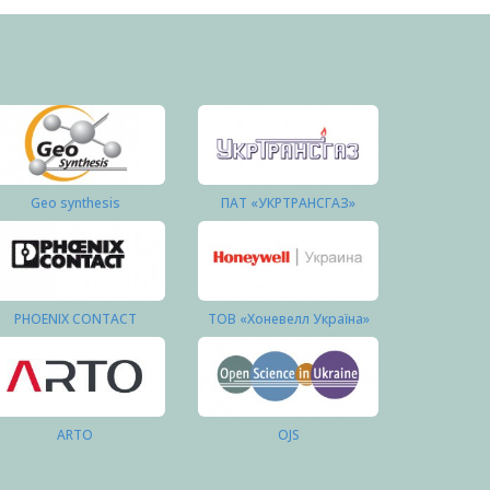
Geo synthesis
ПАТ «УКРТРАНСГАЗ»
PHOENIX CONTACT
ТОВ «Хоневелл Україна»
ARTO
OJS