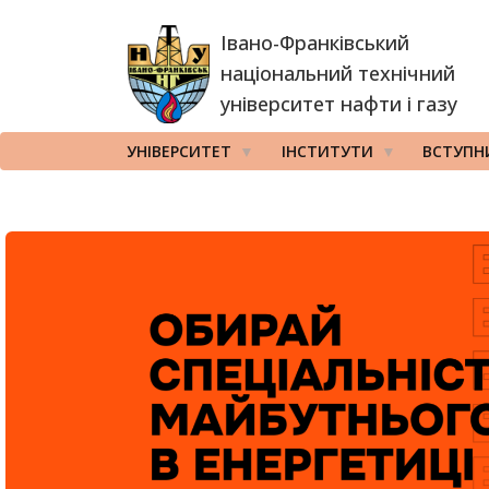
Перейти
Івано-Франківський
до
основного
національний технічний
вмісту
університет нафти і газу
УНІВЕРСИТЕТ
ІНСТИТУТИ
ВСТУПН