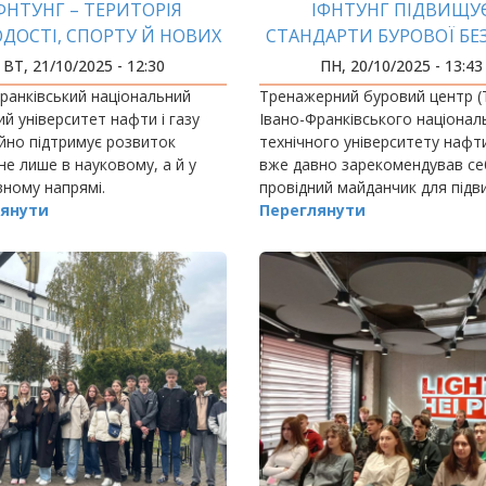
ФНТУНГ – ТЕРИТОРІЯ
ІФНТУНГ ПІДВИЩУ
ДОСТІ, СПОРТУ Й НОВИХ
СТАНДАРТИ БУРОВОЇ БЕ
МОЖЛИВОСТЕЙ!
ВТ, 21/10/2025 - 12:30
ПН, 20/10/2025 - 13:43
ранківський національний
Тренажерний буровий центр (
ий університет нафти і газу
Івано-Франківського націонал
йно підтримує розвиток
технічного університету нафти
не лише в науковому, а й у
вже давно зарекомендував се
ному напрямі.
провідний майданчик для під
янути
кваліфікації та сертифікації фа
Переглянути
бурової галузі.