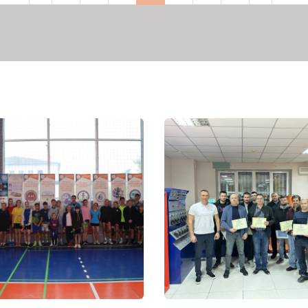
рінка
сторінка
сторінка
сторінка
сторі