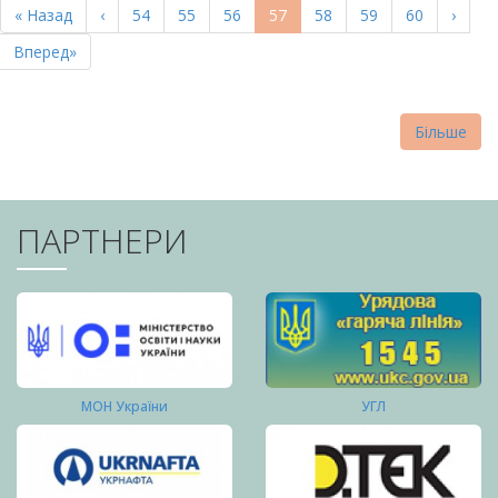
Перша
« Назад
Попередня
‹
Page
54
Page
55
Page
56
Поточна
57
Page
58
Page
59
Page
60
Насту
›
СТОРІНКИ
сторінка
сторінка
сторінка
сторі
Остання
Вперед»
сторінка
Більше
ПАРТНЕРИ
МОН України
УГЛ