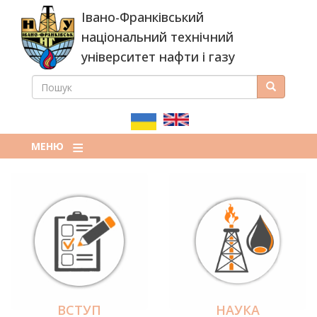
Перейти
Івано-Франківський
до
основного
національний технічний
вмісту
університет нафти і газу
ПОШУК
Пошук
ПОШУКОВА
ФОРМА
МЕНЮ
ВСТУП
НАУКА