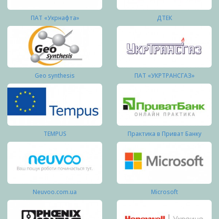
ПАТ «Укрнафта»
ДТЕК
Geo synthesis
ПАТ «УКРТРАНСГАЗ»
TEMPUS
Практика в Приват Банку
Neuvoo.com.ua
Microsoft