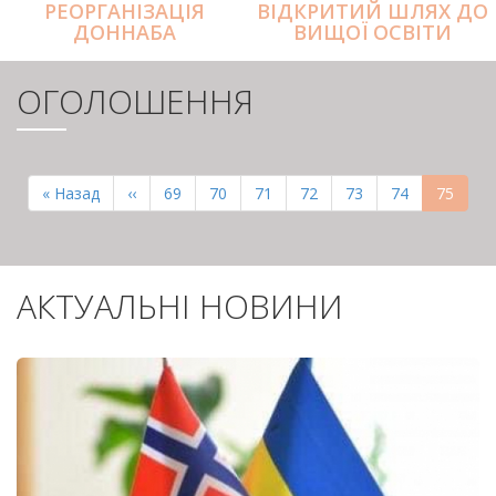
РЕОРГАНІЗАЦІЯ
ВІДКРИТИЙ ШЛЯХ ДО
ДОННАБА
ВИЩОЇ ОСВІТИ
ОГОЛОШЕННЯ
РОЗБИВКА
НА
Перша
« Назад
Попередня
‹‹
Page
69
Page
70
Page
71
Page
72
Page
73
Page
74
Поточн
75
СТОРІНКИ
сторінка
сторінка
сторінк
АКТУАЛЬНІ НОВИНИ