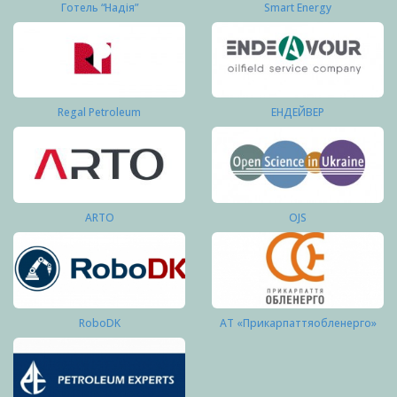
Готель “Надія”
Smart Energy
Regal Petroleum
ЕНДЕЙВЕР
ARTO
OJS
RoboDK
АТ «Прикарпаттяобленерго»