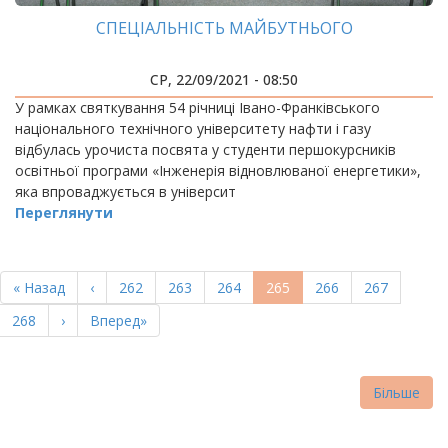
СПЕЦІАЛЬНІСТЬ МАЙБУТНЬОГО
СР, 22/09/2021 - 08:50
У рамках святкування 54 річниці Івано-Франківського
національного технічного університету нафти і газу
відбулась урочиста посвята у студенти першокурсників
освітньої програми «Інженерія відновлюваної енергетики»,
яка впроваджується в університ
Переглянути
РОЗБИВКА
НА
Перша
« Назад
Попередня
‹
Page
262
Page
263
Page
264
Поточна
265
Page
266
Page
267
СТОРІНКИ
сторінка
сторінка
сторінка
Page
268
Наступна
›
Остання
Вперед»
сторінка
сторінка
Більше