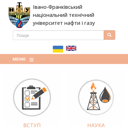
Перейти
Івано-Франківський
до
основного
національний технічний
вмісту
університет нафти і газу
ПОШУК
Пошук
ПОШУКОВА
ФОРМА
МЕНЮ
ВСТУП
НАУКА