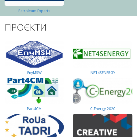
Petroleum Experts
ПРОЄКТИ
EnyMSW
NET4SENERGY
Part4СМ
C-Energy 2020