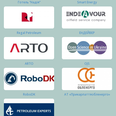
Готель “Надія”
Smart Energy
Regal Petroleum
ЕНДЕЙВЕР
ARTO
OJS
RoboDK
АТ «Прикарпаттяобленерго»