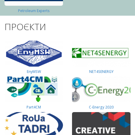
Petroleum Experts
ПРОЄКТИ
EnyMSW
NET4SENERGY
Part4СМ
C-Energy 2020