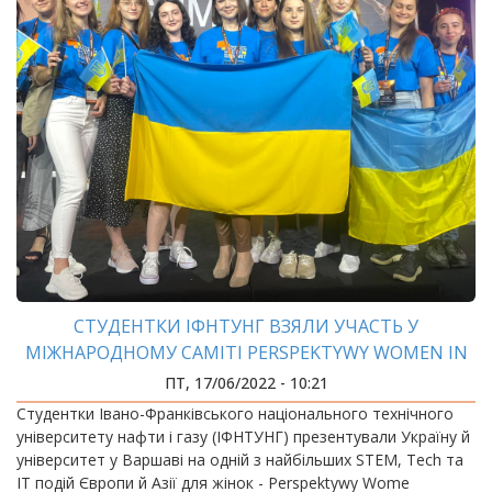
СТУДЕНТКИ ІФНТУНГ ВЗЯЛИ УЧАСТЬ У
МІЖНАРОДНОМУ САМІТІ PERSPEKTYWY WOMEN IN
TECH SUMMIT
ПТ, 17/06/2022 - 10:21
Студентки Івано-Франківського національного технічного
університету нафти і газу (ІФНТУНГ) презентували Україну й
університет у Варшаві на одній з найбільших STEM, Tech та
IT подій Європи й Азії для жінок - Perspektywy Wome