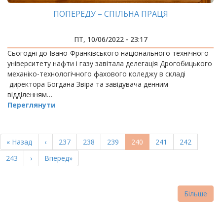
ПОПЕРЕДУ – СПІЛЬНА ПРАЦЯ
ПТ, 10/06/2022 - 23:17
Сьогодні до Івано-Франківського національного технічного
університету нафти і газу завітала делегація Дрогобицького
механіко-технологічного фахового коледжу в складі
директора Богдана Звіра та завідувача денним
відділенням…
Переглянути
РОЗБИВКА
НА
Перша
« Назад
Попередня
‹
Page
237
Page
238
Page
239
Поточна
240
Page
241
Page
242
СТОРІНКИ
сторінка
сторінка
сторінка
Page
243
Наступна
›
Остання
Вперед»
сторінка
сторінка
Більше