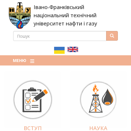
Перейти
Івано-Франківський
до
основного
національний технічний
вмісту
університет нафти і газу
ПОШУК
Пошук
ПОШУКОВА
ФОРМА
МЕНЮ
ВСТУП
НАУКА