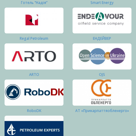
Готель “Надія”
Smart Energy
Regal Petroleum
ЕНДЕЙВЕР
ARTO
OJS
RoboDK
АТ «Прикарпаттяобленерго»