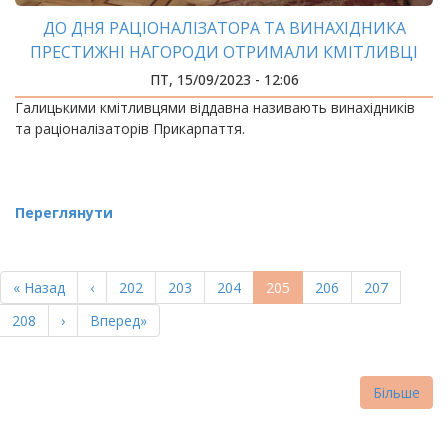
ДО ДНЯ РАЦІОНАЛІЗАТОРА ТА ВИНАХІДНИКА
ПРЕСТИЖНІ НАГОРОДИ ОТРИМАЛИ КМІТЛИВЦІ
ІФНТУНГ
ПТ, 15/09/2023 - 12:06
Галицькими кмітливцями віддавна називають винахідників
та раціоналізаторів Прикарпаття.
Переглянути
РОЗБИВКА
НА
Перша
« Назад
Попередня
‹
Page
202
Page
203
Page
204
Поточна
205
Page
206
Page
207
СТОРІНКИ
сторінка
сторінка
сторінка
Page
208
Наступна
›
Остання
Вперед»
сторінка
сторінка
Більше