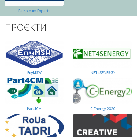
Petroleum Experts
ПРОЄКТИ
EnyMSW
NET4SENERGY
Part4СМ
C-Energy 2020