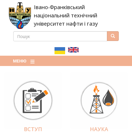
Перейти
Івано-Франківський
до
основного
національний технічний
вмісту
університет нафти і газу
ПОШУК
Пошук
ПОШУКОВА
ФОРМА
МЕНЮ
ВСТУП
НАУКА