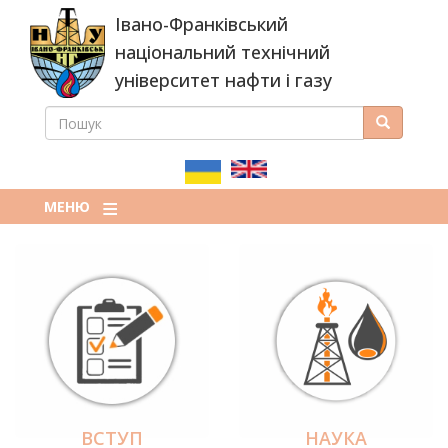
Перейти
Івано-Франківський
до
основного
національний технічний
вмісту
університет нафти і газу
ПОШУК
Пошук
ПОШУКОВА
ФОРМА
МЕНЮ
ВСТУП
НАУКА