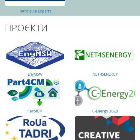
Petroleum Experts
ПРОЄКТИ
EnyMSW
NET4SENERGY
Part4СМ
C-Energy 2020