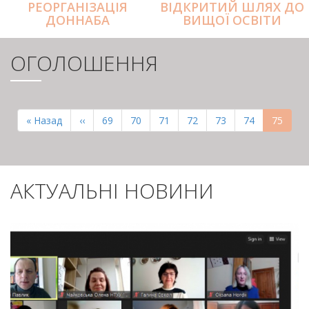
РЕОРГАНІЗАЦІЯ
ВІДКРИТИЙ ШЛЯХ ДО
ДОННАБА
ВИЩОЇ ОСВІТИ
ОГОЛОШЕННЯ
РОЗБИВКА
НА
Перша
« Назад
Попередня
‹‹
Page
69
Page
70
Page
71
Page
72
Page
73
Page
74
Поточн
75
СТОРІНКИ
сторінка
сторінка
сторінк
АКТУАЛЬНІ НОВИНИ