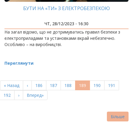
БУТИ НА «ТИ» З ЕЛЕКТРОБЕЗПЕКОЮ
ЧТ, 28/12/2023 - 16:30
На загал відомо, що не дотримуватись правил безпеки з
електроприладами та установками вкрай небезпечно.
Особливо – на виробництві.
Переглянути
РОЗБИВКА
НА
Перша
« Назад
Попередня
‹
Page
186
Page
187
Page
188
Поточна
189
Page
190
Page
191
СТОРІНКИ
сторінка
сторінка
сторінка
Page
192
Наступна
›
Остання
Вперед»
сторінка
сторінка
Більше