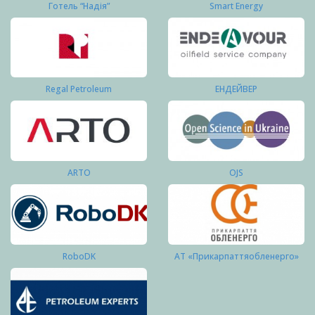
Готель “Надія”
Smart Energy
Regal Petroleum
ЕНДЕЙВЕР
ARTO
OJS
RoboDK
АТ «Прикарпаттяобленерго»