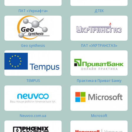
ПАТ «Укрнафта»
ДТЕК
Geo synthesis
ПАТ «УКРТРАНСГАЗ»
TEMPUS
Практика в Приват Банку
Neuvoo.com.ua
Microsoft