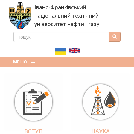
Перейти
Івано-Франківський
до
основного
національний технічний
вмісту
університет нафти і газу
ПОШУК
Пошук
ПОШУКОВА
ФОРМА
МЕНЮ
ВСТУП
НАУКА