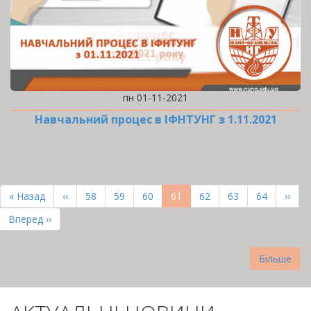
пн 01-11-2021
Навчальний процес в ІФНТУНГ з 1.11.2021
РОЗБИВКА
НА
Перша
« Назад
Попередня
‹‹
Page
58
Page
59
Page
60
Поточна
61
Page
62
Page
63
Page
64
Наст
››
СТОРІНКИ
сторінка
сторінка
сторінка
сторі
Остання
Вперед ››
сторінка
Більше