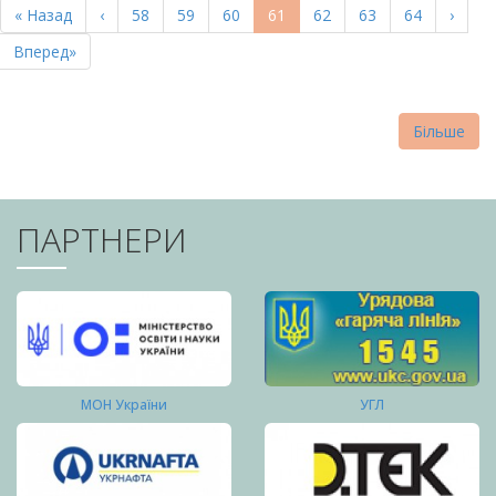
Перша
« Назад
Попередня
‹
Page
58
Page
59
Page
60
Поточна
61
Page
62
Page
63
Page
64
Насту
›
СТОРІНКИ
сторінка
сторінка
сторінка
сторі
Остання
Вперед»
сторінка
Більше
ПАРТНЕРИ
МОН України
УГЛ