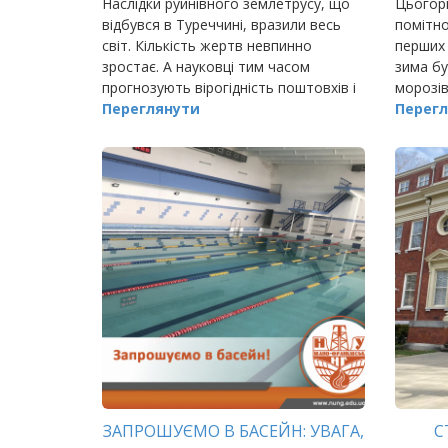
Наслідки руйнівного землетрусу, що
Цьогорі
відбувся в Туреччині, вразили весь
помітно
світ. Кількість жертв невпинно
перших 
зростає. А науковці тим часом
зима бу
прогнозують вірогідність поштовхів і
морозів
в інших країнах. Пригадуючи
Переглянути
абсолют
Перегл
землетруси, хвилі яких сягали нашої
держави,…
ЗАПРОШУЄМО В БАСЕЙН: УВАГА,
С