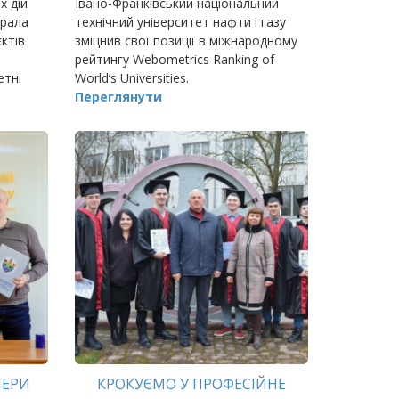
х дій
Івано-Франківський національний
брала
технічний університет нафти і газу
ктів
зміцнив свої позиції в міжнародному
рейтингу Webometrics Ranking of
етні
World’s Universities.
ження
Переглянути
НЕРИ
КРОКУЄМО У ПРОФЕСІЙНЕ