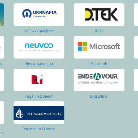
ПАТ «Укрнафта»
ДТЕК
ку
Neuvoo.com.ua
Microsoft
Regal Petroleum
ЕНДЕЙВЕР
Petroleum Experts
о»