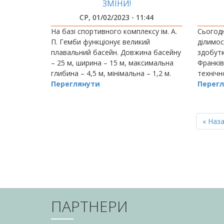
ЗМІНИ!
АМЕ
СР, 01/02/2023 - 11:44
О
На базі спортивного комплексу ім. А.
Сьогодн
П. Гемби функціонує великий
ділимо
плавальний басейн. Довжина басейну
здобутк
– 25 м, ширина – 15 м, максимальна
Франків
глибина – 4,5 м, мінімальна – 1,2 м.
технічн
Переглянути
Перегл
РОЗБИВКА
НА
Перш
« Наз
СТОРІНКИ
сторін
ПАРТНЕРИ