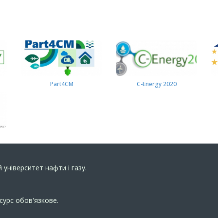
Part4СМ
C-Energy 2020
 університет нафти і газу.
сурс обов'язкове.