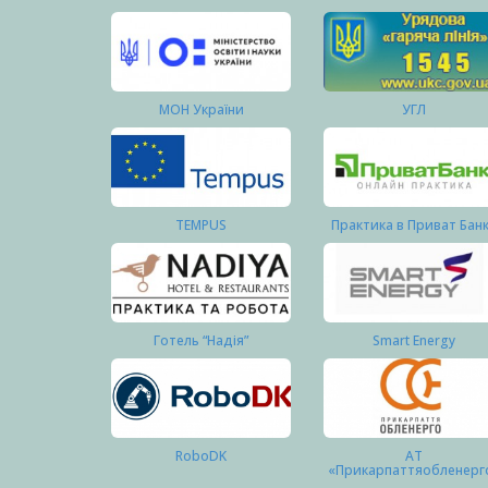
МОН України
УГЛ
TEMPUS
Практика в Приват Бан
Готель “Надія”
Smart Energy
RoboDK
АТ
«Прикарпаттяобленерг