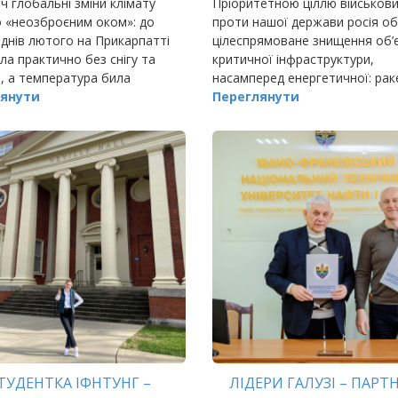
ч глобальні зміни клімату
Пріоритетною ціллю військови
 «неозброєним оком»: до
проти нашої держави росія о
днів лютого на Прикарпатті
цілеспрямоване знищення об’є
ла практично без снігу та
критичної інфраструктури,
, а температура била
насамперед енергетичної: рак
ні рекорди.
янути
удари по ТЕС та ТЕЦ, пошкод
Переглянути
трансформаторів і ліній
електропередач, обстріли ат
ТУДЕНТКА ІФНТУНГ –
ЛІДЕРИ ГАЛУЗІ – ПАРТ