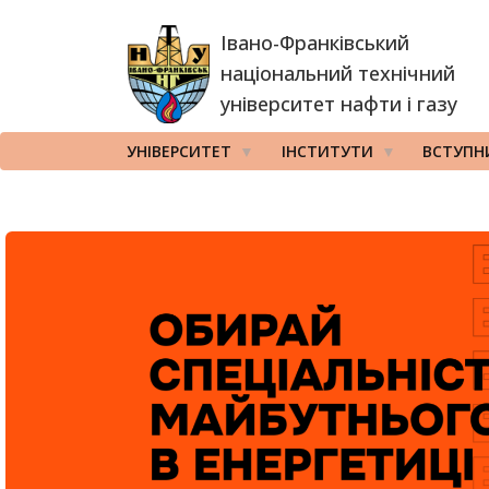
Перейти
Івано-Франківський
до
основного
національний технічний
вмісту
університет нафти і газу
УНІВЕРСИТЕТ
ІНСТИТУТИ
ВСТУПН