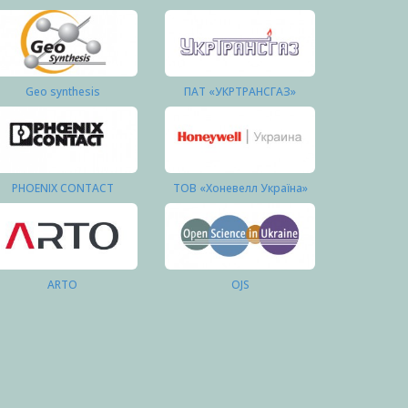
Geo synthesis
ПАТ «УКРТРАНСГАЗ»
PHOENIX CONTACT
ТОВ «Хоневелл Україна»
ARTO
OJS