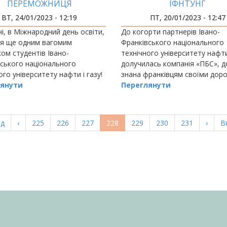
ПЕРЕМОЖНИЦЯ
ІФНТУНГ
РИКАНСЬКОЇ ПРОГРАМИ
ВТ, 24/01/2023 - 12:19
ПТ, 20/01/2023 - 12:47
БМІНУ GLOBAL UGRAD
і, в Міжнародний день освіти,
До когорти партнерів Івано-
ся ще одним вагомим
Франківського національного
ом студентів Івано-
технічного університету нафти
ського національного
долучилась компанія «ПБС», 
ого університету нафти і газу!
знана франківцям своїми дор
янути
будівельними роботами.
Переглянути
а
ад
Попередня
‹
Page
225
Page
226
Page
227
Поточна
228
Page
229
Page
230
Page
231
Насту
›
О
В
ка
сторінка
сторінка
сторі
с