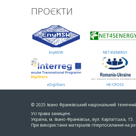
ПРОЄКТИ
EnyMSW
NET4SENERGY
eDigiStars
HE-CROSS
© 2025
Івано Франківський національний технічний
Усi права захищенi.
Україна, м. Івано-Франківськ, вул. Карпатська, 15.
При використанні матеріалів гіперпосилання на ре