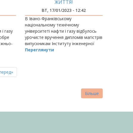
ЖИТТЯ!
ВТ, 17/01/2023 - 12:42
В Івано-Франківському
національному технічному
 і газу
університеті нафти і газу відбулось
добре
урочисте вручення дипломів магістрів
ожньо-
випускникам Інституту інженерної
механіки.
Переглянути
пна
стання
перед»
нка
торінка
Більше