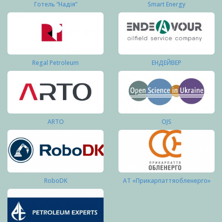
Готель “Надія”
Smart Energy
Regal Petroleum
ЕНДЕЙВЕР
ARTO
OJS
RoboDK
АТ «Прикарпаттяобленерго»