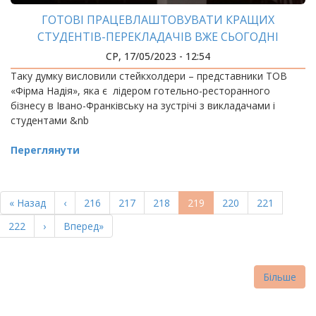
ГОТОВІ ПРАЦЕВЛАШТОВУВАТИ КРАЩИХ
СТУДЕНТІВ-ПЕРЕКЛАДАЧІВ ВЖЕ СЬОГОДНІ
СР, 17/05/2023 - 12:54
Таку думку висловили стейкхолдери – представники ТОВ
«Фірма Надія», яка є лідером готельно-ресторанного
бізнесу в Івано-Франківську на зустрічі з викладачами і
студентами &nb
Переглянути
РОЗБИВКА
НА
Перша
« Назад
Попередня
‹
Page
216
Page
217
Page
218
Поточна
219
Page
220
Page
221
СТОРІНКИ
сторінка
сторінка
сторінка
Page
222
Наступна
›
Остання
Вперед»
сторінка
сторінка
Більше