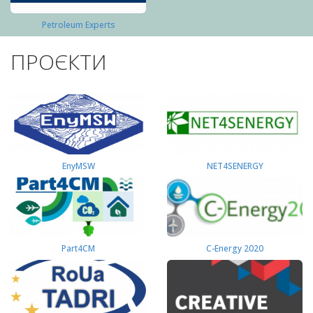
Petroleum Experts
ПРОЄКТИ
EnyMSW
NET4SENERGY
Part4СМ
C-Energy 2020