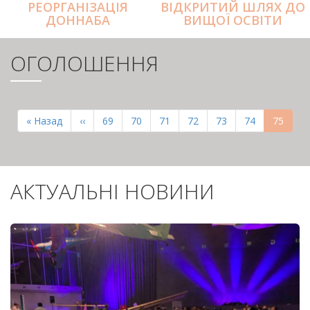
РЕОРГАНІЗАЦІЯ
ВІДКРИТИЙ ШЛЯХ ДО
ДОННАБА
ВИЩОЇ ОСВІТИ
ОГОЛОШЕННЯ
РОЗБИВКА
НА
Перша
« Назад
Попередня
‹‹
Page
69
Page
70
Page
71
Page
72
Page
73
Page
74
Поточн
75
СТОРІНКИ
сторінка
сторінка
сторінк
АКТУАЛЬНІ НОВИНИ