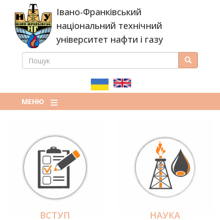
Перейти
Івано-Франківський
до
основного
національний технічний
вмісту
університет нафти і газу
ПОШУК
Пошук
ПОШУКОВА
ФОРМА
МЕНЮ
ВСТУП
НАУКА