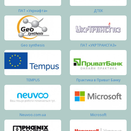
ПАТ «Укрнафта»
ДТЕК
Geo synthesis
ПАТ «УКРТРАНСГАЗ»
TEMPUS
Практика в Приват Банку
Neuvoo.com.ua
Microsoft