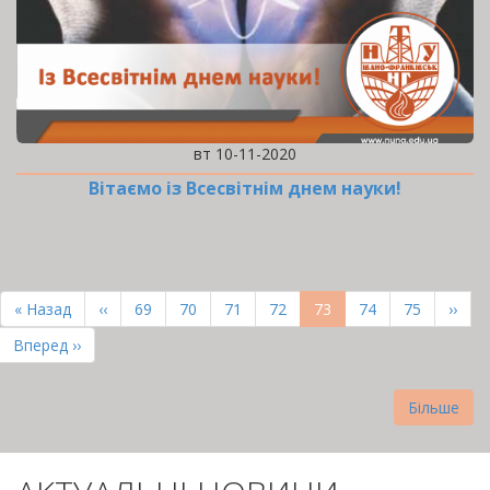
вт 10-11-2020
Вітаємо із Всесвітнім днем науки!
РОЗБИВКА
НА
Перша
« Назад
Попередня
‹‹
Page
69
Page
70
Page
71
Page
72
Поточна
73
Page
74
Page
75
Наст
››
СТОРІНКИ
сторінка
сторінка
сторінка
сторі
Остання
Вперед ››
сторінка
Більше