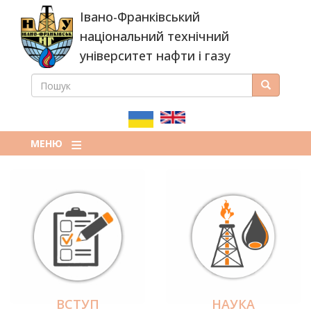
Перейти
Івано-Франківський
до
основного
національний технічний
вмісту
університет нафти і газу
ПОШУК
Пошук
ПОШУКОВА
ФОРМА
МЕНЮ
ВСТУП
НАУКА