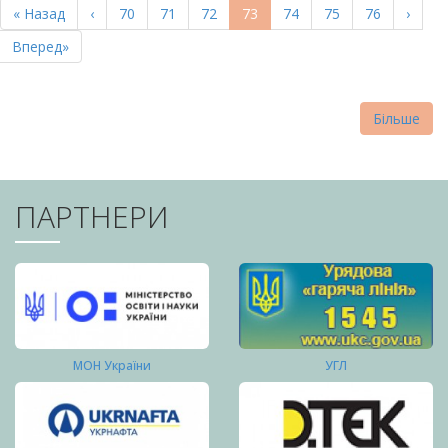
Перша
« Назад
Попередня
‹
Page
70
Page
71
Page
72
Поточна
73
Page
74
Page
75
Page
76
Насту
›
СТОРІНКИ
сторінка
сторінка
сторінка
сторі
Остання
Вперед»
сторінка
Більше
ПАРТНЕРИ
МОН України
УГЛ