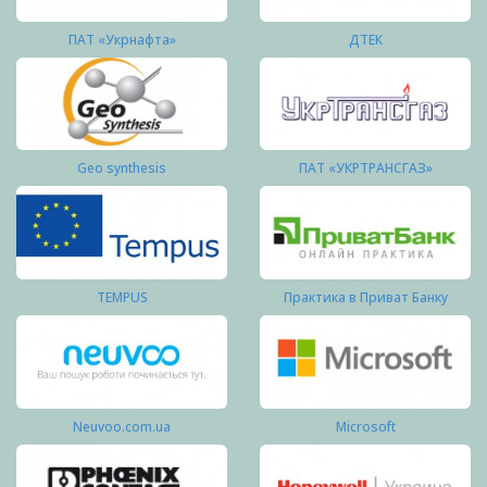
ПАТ «Укрнафта»
ДТЕК
Geo synthesis
ПАТ «УКРТРАНСГАЗ»
TEMPUS
Практика в Приват Банку
Neuvoo.com.ua
Microsoft