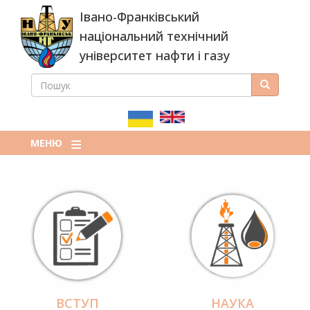
Перейти
Івано-Франківський
до
основного
національний технічний
вмісту
університет нафти і газу
ПОШУК
Пошук
ПОШУКОВА
ФОРМА
МЕНЮ
ВСТУП
НАУКА