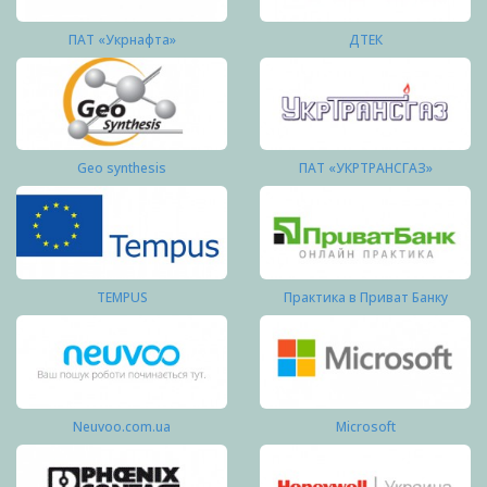
ПАТ «Укрнафта»
ДТЕК
Geo synthesis
ПАТ «УКРТРАНСГАЗ»
TEMPUS
Практика в Приват Банку
Neuvoo.com.ua
Microsoft