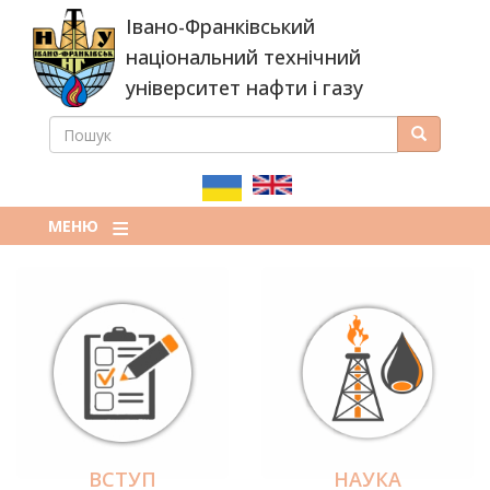
Перейти
Івано-Франківський
до
основного
національний технічний
вмісту
університет нафти і газу
ПОШУК
Пошук
ПОШУКОВА
ФОРМА
МЕНЮ
ВСТУП
НАУКА