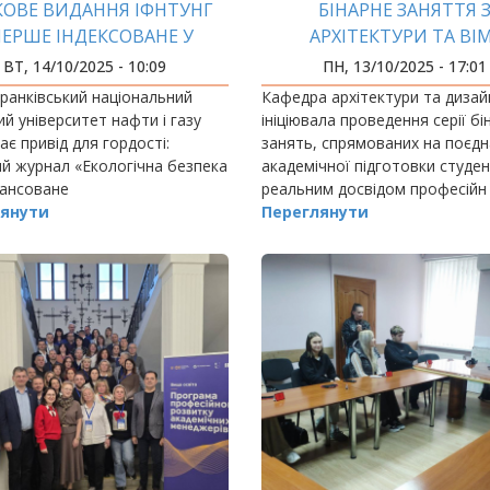
КОВЕ ВИДАННЯ ІФНТУНГ
БІНАРНЕ ЗАНЯТТЯ 
ЕРШЕ ІНДЕКСОВАНЕ У
АРХІТЕКТУРИ ТА ВІ
ЕСТИЖНІЙ БАЗІ ДАНИХ
ТЕХНОЛОГІЙ
ВТ, 14/10/2025 - 10:09
ПН, 13/10/2025 - 17:01
ранківський національний
Кафедра архітектури та дизай
ий університет нафти і газу
ініціювала проведення серії бі
ає привід для гордості:
занять, спрямованих на поєд
й журнал «Екологічна безпека
академічної підготовки студент
лансоване
реальним досвідом професійн
окористування» вперше в
янути
Переглянути
 університету індексований у
 одній і