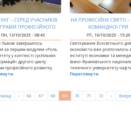
УНГ – СЕРЕД УЧАСНИКІВ
НА ПРОФЕСІЙНЕ СВЯТО –
ГРАМИ ПРОФЕСІЙНОГО
КОМАНДНОЇ ГРИ
ЗВИТКУ АКАДЕМІЧНИХ
ПН, 13/10/2025 - 08:43
ПТ, 10/10/2025 - 15:20
МЕНЕДЖЕРІВ
 Львові завершилось
Святкування Всесвітнього дн
ня за першим модулем «Роль
економіста вже розпочалось 
итету у контексті суспільних
Інституті економіки та менед
рмацій» другого циклу
Івано-Франківського націонал
ми професійного розвитку
технічного університету нафти
чних менеджерів для
янути
і, кажуть, триватиме цілий ти
Переглянути
го складу університетів
.
ерша
Назад
Попередня
‹
Page
66
Page
67
Page
68
Поточна
69
Page
70
Page
71
Page
72
Наступна
›
Остан
Впере
орінка
сторінка
сторінка
сторінка
сторі