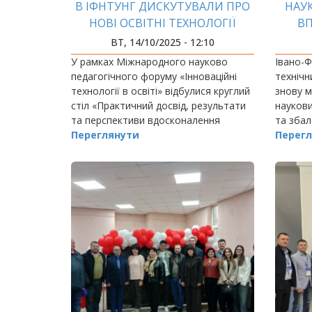
В ІФНТУНГ ДИСКУТУВАЛИ ПРО
НАУ
НОВІ ОСВІТНІ ТЕХНОЛОГІЇ
ВП
ПР
ВТ, 14/10/2025 - 12:10
У рамках Міжнародного науково
Івано-Ф
педагогічного форуму «Інноваційні
технічн
технології в освіті» відбулися круглий
знову м
стіл «Практичний досвід, результати
наукови
та перспективи вдосконалення
та зба
освітнього процесу через
Переглянути
ресурс
Перегл
впровадження сучасних інноваційних
історії
технологій навчання»…
Scopus –