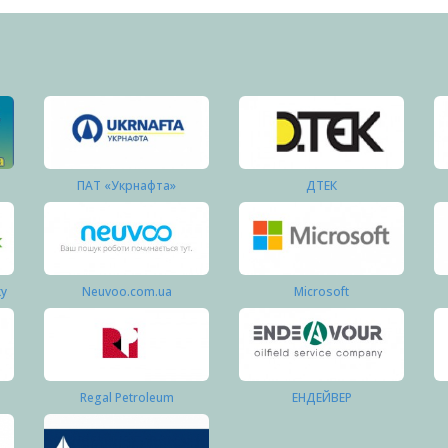
ПАТ «Укрнафта»
ДТЕК
ку
Neuvoo.com.ua
Microsoft
Regal Petroleum
ЕНДЕЙВЕР