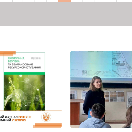
рінка
сторінка
сторінка
сторінка
сторі