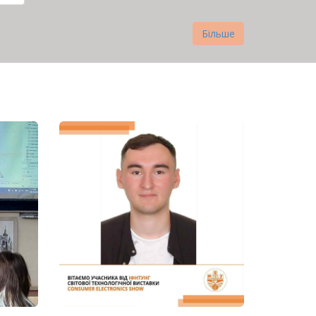
нка
Більше