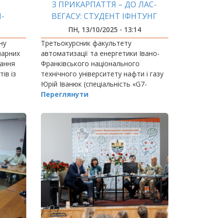
З
З ПРИКАРПАТТЯ – ДО ЛАС-
М-
ВЕГАСУ: СТУДЕНТ ІФНТУНГ
ВИРУШАЄ НА CES 2026
ПН, 13/10/2025 - 13:14
ну
Третьокурсник факультету
нарних
автоматизації та енергетики Івано-
нання
Франківського національного
ів із
технічного університету нафти і газу
Юрій Іванюк (спеціальність «G7-
Автоматизація
Переглянути