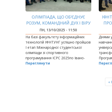
ОЛІМПІАДА, ЩО ОБ’ЄДНУЄ
ІФНТ
РОЗУМ, КОМАНДНИЙ ДУХ І ВІРУ
ПРО
В МАЙБУТНЄ
РО
ПН, 13/10/2025 - 11:50
На базі факультету інформаційних
Днями у
технологій ІФНТУНГ успішно пройшов
навчан
І етап Міжнародної студентської
універс
олімпіади зі спортивного
трансфо
програмування ICPC 2025по Івано-
Програ
Франківській област
Переглянути
академі
Перегл
керівно
України
РОЗБИВКА
НА
П
« 
СТОРІНКИ
ст