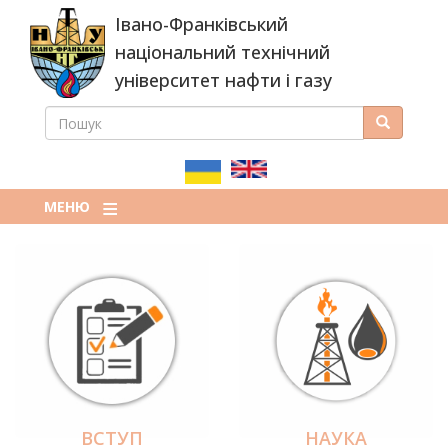
Перейти
Івано-Франківський
до
основного
національний технічний
вмісту
університет нафти і газу
ПОШУК
Пошук
ПОШУКОВА
ФОРМА
МЕНЮ
ВСТУП
НАУКА