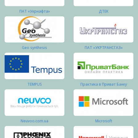
ПАТ «Укрнафта»
ДТЕК
Geo synthesis
ПАТ «УКРТРАНСГАЗ»
TEMPUS
Практика в Приват Банку
Neuvoo.com.ua
Microsoft