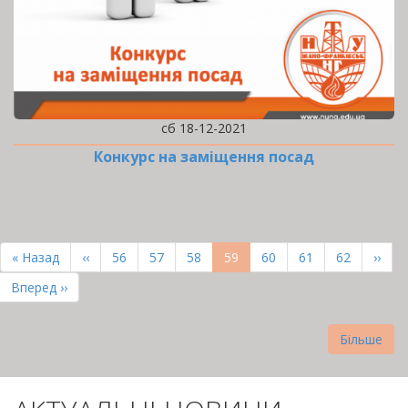
сб 18-12-2021
Конкурс на заміщення посад
РОЗБИВКА
НА
Перша
« Назад
Попередня
‹‹
Page
56
Page
57
Page
58
Поточна
59
Page
60
Page
61
Page
62
Наст
››
СТОРІНКИ
сторінка
сторінка
сторінка
сторі
Остання
Вперед ››
сторінка
Більше