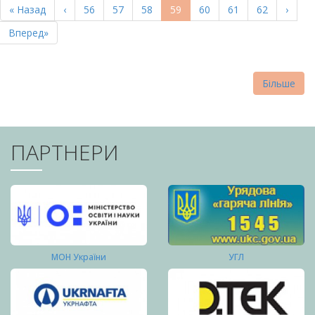
Перша
« Назад
Попередня
‹
Page
56
Page
57
Page
58
Поточна
59
Page
60
Page
61
Page
62
Насту
›
СТОРІНКИ
сторінка
сторінка
сторінка
сторі
Остання
Вперед»
сторінка
Більше
ПАРТНЕРИ
МОН України
УГЛ