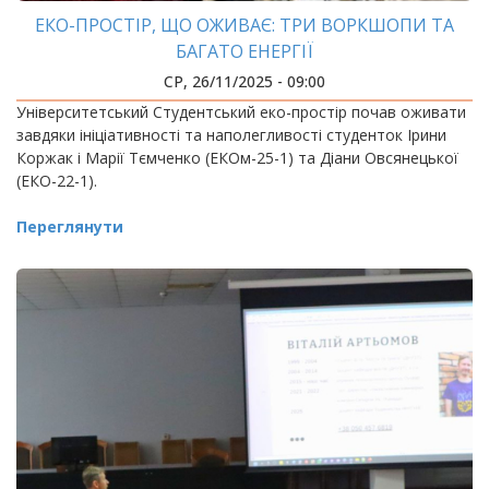
ЕКО-ПРОСТІР, ЩО ОЖИВАЄ: ТРИ ВОРКШОПИ ТА
БАГАТО ЕНЕРГІЇ
СР, 26/11/2025 - 09:00
Університетський Студентський еко-простір почав оживати
завдяки ініціативності та наполегливості студенток Ірини
Коржак і Марії Тємченко (ЕКОм-25-1) та Діани Овсянецької
(ЕКО-22-1).
Переглянути