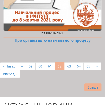
пт 08-10-2021
Про організацію навчального процесу
РОЗБИВКА
НА
Перша
« Назад
Попередня
‹‹
Page
59
Page
60
Page
61
Поточна
62
Page
63
Page
64
Page
65
Наст
››
СТОРІНКИ
сторінка
сторінка
сторінка
сторі
Остання
Вперед ››
сторінка
Більше