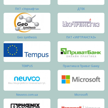
ПАТ «Укрнафта»
ДТЕК
Geo synthesis
ПАТ «УКРТРАНСГАЗ»
TEMPUS
Практика в Приват Банку
Neuvoo.com.ua
Microsoft