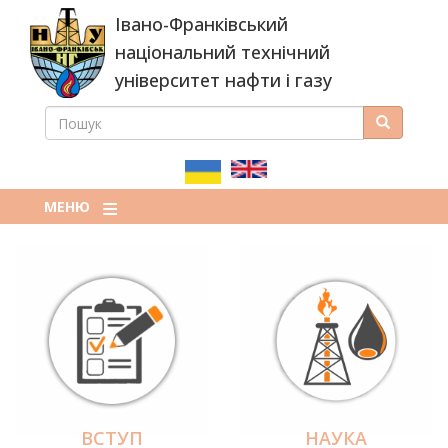
Перейти
Івано-Франківський
до
основного
національний технічний
вмісту
університет нафти і газу
ПОШУК
Пошук
ПОШУКОВА
ФОРМА
МЕНЮ
ВСТУП
НАУКА