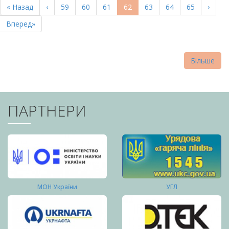
Перша
« Назад
Попередня
‹
Page
59
Page
60
Page
61
Поточна
62
Page
63
Page
64
Page
65
Насту
›
СТОРІНКИ
сторінка
сторінка
сторінка
сторі
Остання
Вперед»
сторінка
Більше
ПАРТНЕРИ
МОН України
УГЛ