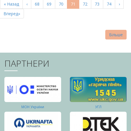
Перша
« Назад
Попередня
‹
Page
68
Page
69
Page
70
Поточна
71
Page
72
Page
73
Page
74
Насту
›
СТОРІНКИ
сторінка
сторінка
сторінка
сторі
Остання
Вперед»
сторінка
Більше
ПАРТНЕРИ
МОН України
УГЛ