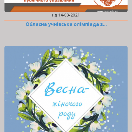
нд 14-03-2021
Обласна учнівська олімпіада з…