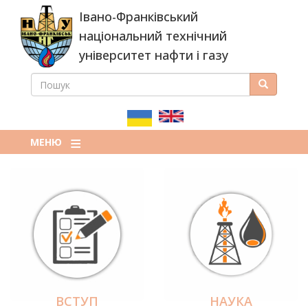
Перейти
Івано-Франківський
до
основного
національний технічний
вмісту
університет нафти і газу
ПОШУК
Пошук
ПОШУКОВА
ФОРМА
МЕНЮ
ВСТУП
НАУКА