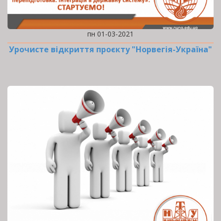
пн 01-03-2021
Урочисте відкриття проєкту "Норвегія-Україна"