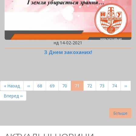
нд 14-02-2021
З Днем закоханих!
РОЗБИВКА
НА
Перша
« Назад
Попередня
‹‹
Page
68
Page
69
Page
70
Поточна
71
Page
72
Page
73
Page
74
Наст
››
СТОРІНКИ
сторінка
сторінка
сторінка
сторі
Остання
Вперед ››
сторінка
Більше