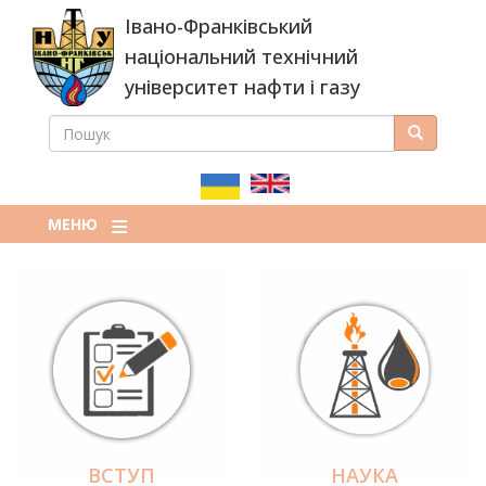
Перейти
Івано-Франківський
до
основного
національний технічний
вмісту
університет нафти і газу
ПОШУК
Пошук
ПОШУКОВА
ФОРМА
МЕНЮ
ВСТУП
НАУКА