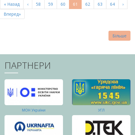
Перша
« Назад
Попередня
‹
Page
58
Page
59
Page
60
Поточна
61
Page
62
Page
63
Page
64
Насту
›
СТОРІНКИ
сторінка
сторінка
сторінка
сторі
Остання
Вперед»
сторінка
Більше
ПАРТНЕРИ
МОН України
УГЛ