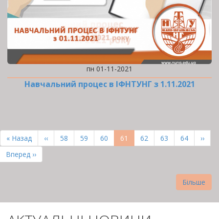
пн 01-11-2021
Навчальний процес в ІФНТУНГ з 1.11.2021
РОЗБИВКА
НА
Перша
« Назад
Попередня
‹‹
Page
58
Page
59
Page
60
Поточна
61
Page
62
Page
63
Page
64
Наст
››
СТОРІНКИ
сторінка
сторінка
сторінка
сторі
Остання
Вперед ››
сторінка
Більше