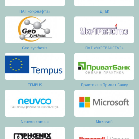
ПАТ «Укрнафта»
ДТЕК
Geo synthesis
ПАТ «УКРТРАНСГАЗ»
TEMPUS
Практика в Приват Банку
Neuvoo.com.ua
Microsoft