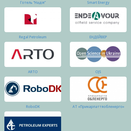
Готель “Надія”
Smart Energy
Regal Petroleum
ЕНДЕЙВЕР
ARTO
OJS
RoboDK
АТ «Прикарпаттяобленерго»