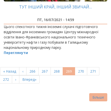
ТУТ ІНШИЙ КРАЙ, ІНШИЙ ЗВИЧАЙ…
ПТ, 16/07/2021 - 14:59
Цього спекотного тижня іноземні слухачі підготовчого
відділення для іноземних громадян Центру міжнародної
освіти Івано-Франківського національного технічного
університету нафти і газу побували в Галицькому
національному природному парку.
Переглянути
РОЗБИВКА
НА
Перша
« Назад
Попередня
‹
Page
266
Page
267
Page
268
Поточна
269
Page
270
Page
271
СТОРІНКИ
сторінка
сторінка
сторінка
Page
272
Наступна
›
Остання
Вперед»
сторінка
сторінка
Більше