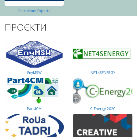
Petroleum Experts
ПРОЄКТИ
EnyMSW
NET4SENERGY
Part4СМ
C-Energy 2020