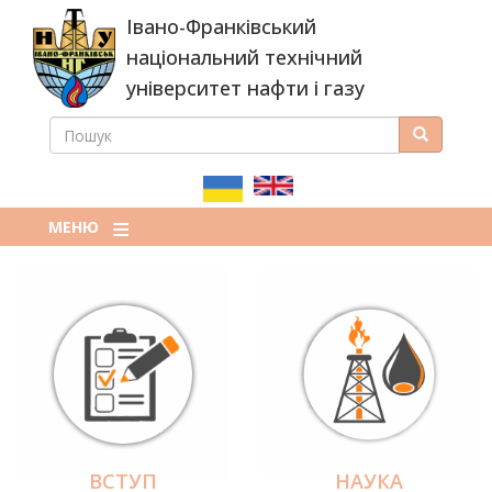
Перейти
Івано-Франківський
до
основного
національний технічний
вмісту
університет нафти і газу
ПОШУК
Пошук
ПОШУКОВА
ФОРМА
МЕНЮ
ВСТУП
НАУКА